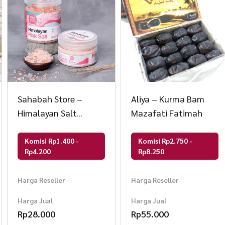
Sahabah Store –
Aliya – Kurma Bam
Himalayan Salt
Mazafati Fatimah
Sahabah – Garam
Himalayan – Garam
Komisi Rp1.400 -
Komisi Rp2.750 -
Rp4.200
Rp8.250
Himalaya
Harga Reseller
Harga Reseller
Harga Jual
Harga Jual
Rp
28.000
Rp
55.000