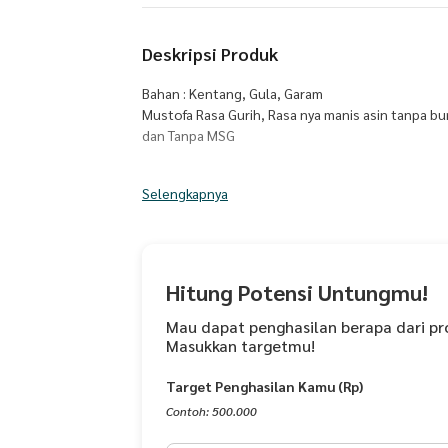
Deskripsi Produk
Bahan : Kentang, Gula, Garam
Mustofa Rasa Gurih, Rasa nya manis asin tanpa 
dan Tanpa MSG
No. halal : 01331207470718
Selengkapnya
No. PIRT : 5.15.3207.02.0824-25
No BPOM : BPOM RI MD 062888000400233
Expired Produk 16 Bulan sejak tanggal dikirim da
sejak barang diterima.
Hitung Potensi Untungmu!
Mau dapat penghasilan berapa dari pr
Masukkan targetmu!
Target Penghasilan Kamu (Rp)
Contoh: 500.000