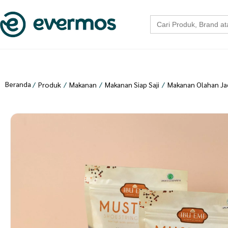
Search
for:
Beranda
/
Produk
/
Makanan
/
Makanan Siap Saji
/
Makanan Olahan Ja