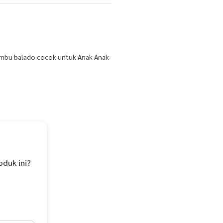
bumbu balado cocok untuk Anak Anak
n baiknya dikonsumsi dalam 1 tahun
oduk ini?