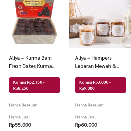
Aliya – Kurma Bam
Aliya – Hampers
Fresh Dates Kurma
Lebaran Mewah &
Anggur Lumer &
Murah
Lembut
Komisi Rp2.750 -
Komisi Rp3.000 -
Rp8.250
Rp9.000
Harga Reseller
Harga Reseller
Harga Jual
Harga Jual
Rp
55.000
Rp
60.000