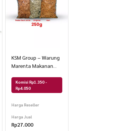
KSM Group – Warung
Marenta Makanan
Basreng Kiloan
Komisi Rp1.350 -
Rp4.050
Harga Reseller
Harga Jual
Rp
27.000