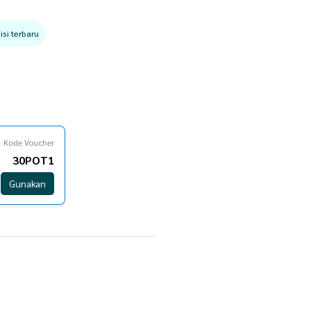
si terbaru
Kode Voucher
30POT1
Gunakan