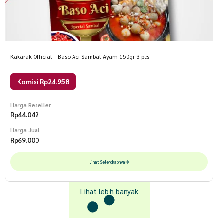
Kakarak Official – Baso Aci Sambal Ayam 150gr 3 pcs
Komisi Rp24.958
Harga Reseller
Rp
44.042
Harga Jual
Rp
69.000
Lihat Selengkapnya
Lihat lebih banyak