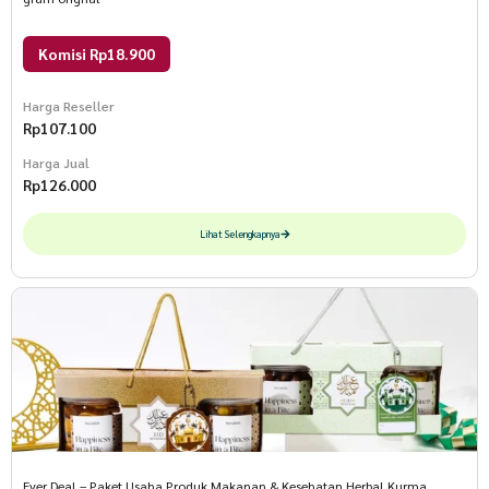
Komisi Rp18.900
Harga Reseller
Rp
107.100
Harga Jual
Rp
126.000
Lihat Selengkapnya
Ever Deal – Paket Usaha Produk Makanan & Kesehatan Herbal Kurma