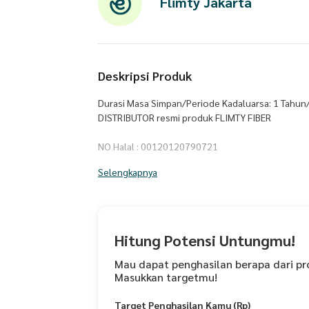
Flimty Jakarta
Deskripsi Produk
Durasi Masa Simpan/Periode Kadaluarsa: 1 Tahun
DISTRIBUTOR resmi produk FLIMTY FIBER
NO Halal : 00120120790721
Selengkapnya
Flimty Fiber 1 sachet berat bersih 15 gram
Tersedia 3 Pilihan Rasa & NO BPOM
Blackcurrant 867009391575
Raspberry 867040041015
Mango 867031418523
Hitung Potensi Untungmu!
Flimty adalah Minuman fiber kaya serat berNUTRIS
Mau dapat penghasilan berapa dari pr
Masukkan targetmu!
cerna dengan cara menyerap, mengikat & membuan
Target Penghasilan Kamu (Rp)
KANDUNGAN Flimty