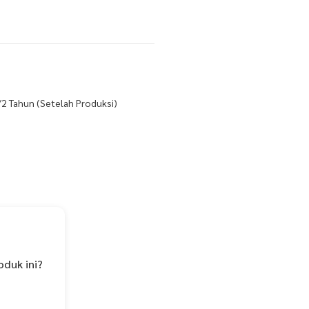
/2 Tahun (Setelah Produksi)
I tinggi yg membersihkan saluran
oduk ini?
g toksin yg berkerak di usus kita