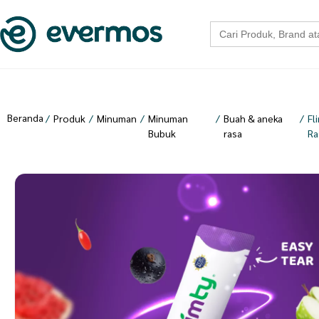
Search
for:
Beranda
/
Produk
/
Minuman
/
Minuman
/
Buah & aneka
/
Fl
Bubuk
rasa
Ra