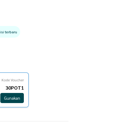
si terbaru
Kode Voucher
30POT1
Gunakan