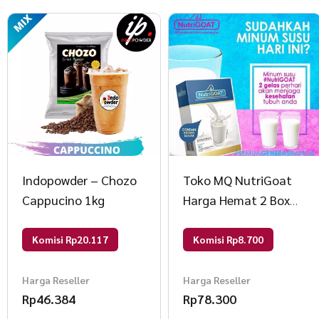
Indopowder – Chozo
Toko MQ NutriGoat
Cappucino 1kg
Harga Hemat 2 Box
200gr Putih Biru
Komisi Rp20.117
Komisi Rp8.700
Harga Reseller
Harga Reseller
Rp
46.384
Rp
78.300