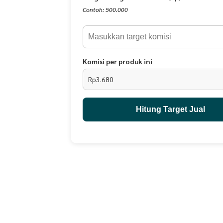
Goji Berry
Contoh: 500.000
Psyllium Husk
Soluble Fiber
Probiotic
Fruktosa (gula buah)
Bit Merah
Komisi per produk ini
Campuran Buah dan Sayuran
Rp3.680
Vitamin Premix Mineral Enzim
MANFAAT
Hitung Target Jual
Membantu menurunkan berat badan
Merampingkan perut.
Melancarkan buang air besar
Mengatur kadar gula darah
Menjaga kesehatan saluran pencernaan
Menurunkan kadar kolesterol sehingga menurunka
Mengontrol berat badan
Memberi Nutrisi
CARA MINUM
Untuk DETOX