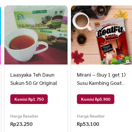
Minum 2 sachet setiap hari selama 7 hari 2 jam 
selanjutnya cukup 1 sachet perhari sebelum mak
Untuk sehari-hari
1 sachet per hari 2 jam sblm makan malam
Tuang satu bungkus Flimty ke dalam gelas atau s
Tambahkan 150ml air putih Aduk atau shake secar
Segera minum sampai habis stlh di aduk atau di 
Tidak dianjurkan untuk wanita hamil wanita menyus
Laasyaka Teh Daun
Mirani – (buy 1 get 1)
Sukun 50 Gr Original
Susu Kambing Goatfit
Coklat 200 gr Coklat
Komisi Rp1.750
Komisi Rp5.900
Harga Reseller
Harga Reseller
Rp
23.250
Rp
53.100