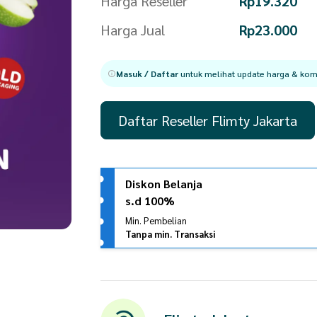
Harga Reseller
Rp
19.320
Harga Jual
Rp
23.000
Masuk / Daftar
untuk melihat update harga & komi
Daftar Reseller Flimty Jakarta
Diskon Belanja
s.d 100%
Min. Pembelian
Tanpa min. Transaksi