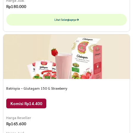
Harga Jual
Rp
180.000
Lihat Selengkapnya
Batrisyia – Glutagam 150 G Strawberry
Komisi Rp14.400
Harga Reseller
Rp
165.600