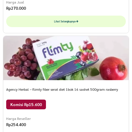
Harga Jual
Rp
270.000
Lihat Selengkapnya
Agency Herbal – flimty fiber serat diet 1bok 16 sashet 500gram rasberry
Komisi Rp15.600
Harga Reseller
Rp
254.400