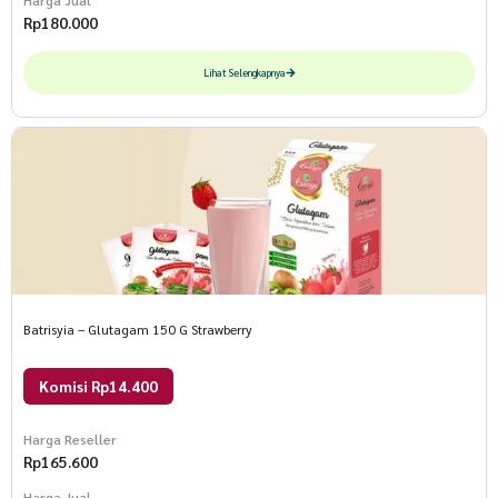
Harga Jual
Rp
180.000
Lihat Selengkapnya
Batrisyia – Glutagam 150 G Strawberry
Komisi Rp14.400
Harga Reseller
Rp
165.600
Harga Jual