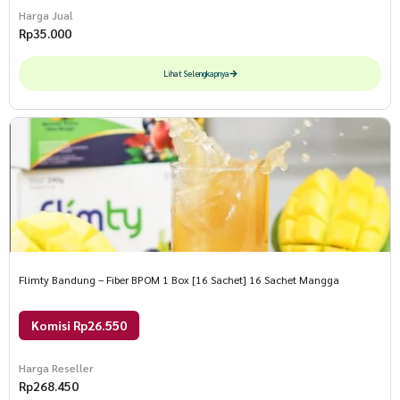
Harga Jual
Rp
35.000
Lihat Selengkapnya
Flimty Bandung – Fiber BPOM 1 Box [16 Sachet] 16 Sachet Mangga
Komisi Rp26.550
Harga Reseller
Rp
268.450