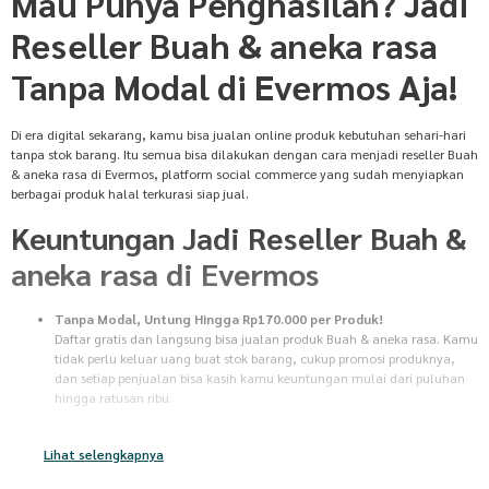
Mau Punya Penghasilan? Jadi
Reseller Buah & aneka rasa
Tanpa Modal di Evermos Aja!
Di era digital sekarang, kamu bisa jualan online produk kebutuhan sehari-hari
tanpa stok barang. Itu semua bisa dilakukan dengan cara menjadi reseller Buah
& aneka rasa di Evermos, platform social commerce yang sudah menyiapkan
berbagai produk halal terkurasi siap jual.
Keuntungan Jadi Reseller Buah &
aneka rasa di Evermos
Tanpa Modal, Untung Hingga Rp170.000 per Produk!
Daftar gratis dan langsung bisa jualan produk Buah & aneka rasa. Kamu
tidak perlu keluar uang buat stok barang, cukup promosi produknya,
dan setiap penjualan bisa kasih kamu keuntungan mulai dari puluhan
hingga ratusan ribu.
Tanpa Stok Barang
Tidak perlu pusing mikirin gudang atau packing untuk jualan produk
Lihat selengkapnya
Buah & aneka rasa. Begitu pembeli bayar, semua proses dari persiapan
sampai pengiriman barang bakal diurus sama Evermos. Kamu tinggal