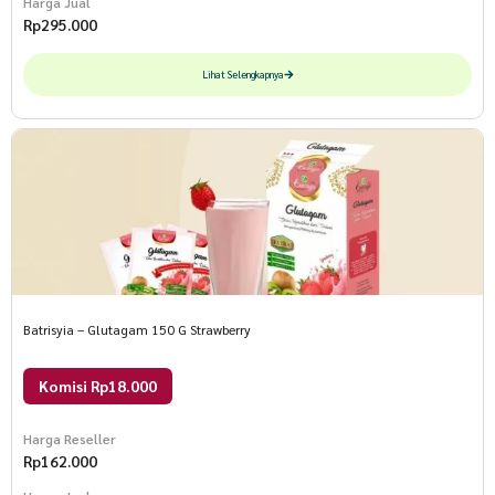
Harga Jual
Rp
295.000
Lihat Selengkapnya
Batrisyia – Glutagam 150 G Strawberry
Komisi Rp18.000
Harga Reseller
Rp
162.000