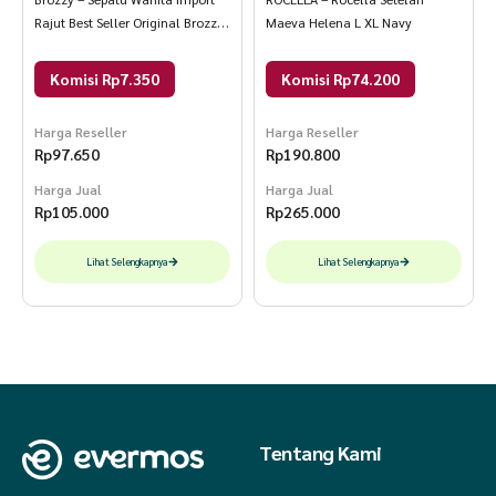
Rajut Best Seller Original Brozzy
Maeva Helena L XL Navy
D14 Sneakers Sport 38 Hitam
Komisi Rp7.350
Komisi Rp74.200
Harga Reseller
Harga Reseller
Rp
97.650
Rp
190.800
Harga Jual
Harga Jual
Rp
105.000
Rp
265.000
Lihat Selengkapnya
Lihat Selengkapnya
Tentang Kami