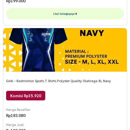
Rp
199.000
Lihat Selengkapnya
Girik – Badminton Sports T Shirts Polyster Quality Olahraga XL Navy
Komisi Rp15.920
Harga Reseller
Rp
183.080
Harga Jual