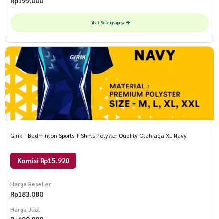
Rp
199.000
Lihat Selengkapnya
Girik – Badminton Sports T Shirts Polyster Quality Olahraga XL Navy
Komisi Rp15.920
Harga Reseller
Rp
183.080
Harga Jual