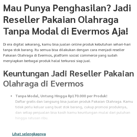
Mau Punya Penghasilan? Jadi
Reseller Pakaian Olahraga
Tanpa Modal di Evermos Aja!
Di era digital sekarang, kamu bisa jualan online produk kebutuhan sehari-hari
tanpa stok barang. Itu semua bisa dilakukan dengan cara menjadi reseller
Pakaian Olahraga di Evermos, platform social commerce yang sudah
menyiapkan berbagai produk halal terkurasi siap jual.
Keuntungan Jadi Reseller Pakaian
Olahraga di Evermos
Tanpa Modal, Untung Hingga Rp170.000 per Produk!
Daftar gratis dan langsung bisa jualan produk Pakaian Olahraga. Kamu
tidak perlu keluar uang buat stok barang, cukup promosi produknya,
dan setiap penjualan bisa kasih kamu keuntungan mulai dari puluhan
hingga ratusan ribu.
Tanpa Stok Barang
Tidak perlu pusing mikirin gudang atau packing untuk jualan produk
Lihat selengkapnya
Pakaian Olahraga. Begitu pembeli bayar, semua proses dari persiapan