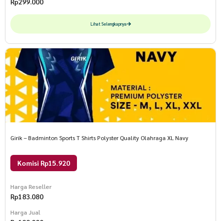
Rp
299.000
Lihat Selengkapnya
Girik – Badminton Sports T Shirts Polyster Quality Olahraga XL Navy
Komisi Rp15.920
Harga Reseller
Rp
183.080
Harga Jual