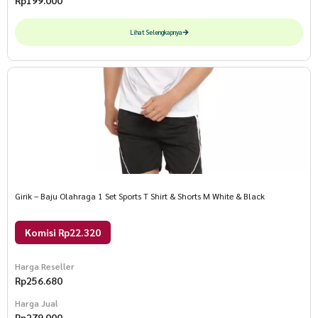
Rp
199.000
Lihat Selengkapnya
Girik – Baju Olahraga 1 Set Sports T Shirt & Shorts M White & Black
Komisi Rp22.320
Harga Reseller
Rp
256.680
Harga Jual
Rp
279.000