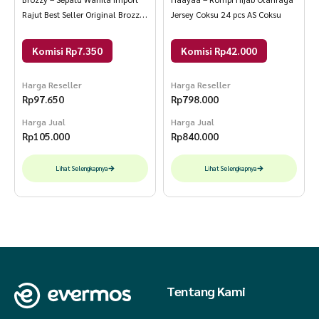
Rajut Best Seller Original Brozzy
Jersey Coksu 24 pcs AS Coksu
D14 Sneakers Sport 40 Hitam
Komisi Rp7.350
Komisi Rp42.000
Harga Reseller
Harga Reseller
Rp
97.650
Rp
798.000
Harga Jual
Harga Jual
Rp
105.000
Rp
840.000
Lihat Selengkapnya
Lihat Selengkapnya
Tentang Kami