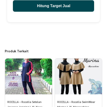
Hitung Target Jual
Produk Terkait
ROCELLA – Rocella Setelan
ROCELLA – Rocella SwimWear
Jovanca Jogging L XL Navy
Marina L XL Moccachino