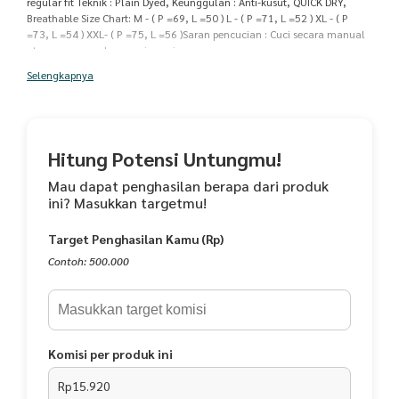
regular fit Teknik : Plain Dyed, Keunggulan : Anti-kusut, QUICK DRY,
Breathable Size Chart: M - ( P =69, L =50 ) L - ( P =71, L =52 ) XL - ( P
=73, L =54 ) XXL- ( P =75, L =56 )Saran pencucian : Cuci secara manual
atau menggunakan mesin cuci
Selengkapnya
Hitung Potensi Untungmu!
Mau dapat penghasilan berapa dari produk
ini? Masukkan targetmu!
Target Penghasilan Kamu (Rp)
Contoh: 500.000
Komisi per produk ini
Rp15.920