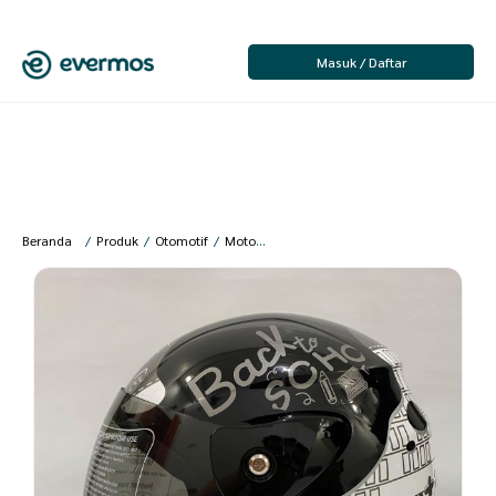
Masuk / Daftar
Beranda
/
Produk
/
Otomotif
/
Motor
/
Helm
/
Helm Nuvo Revolution Note 