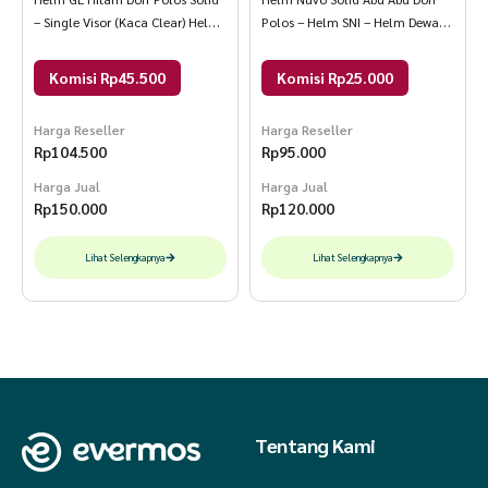
– Single Visor (Kaca Clear) Helm
Polos – Helm SNI – Helm Dewasa
SNI Helem Dewasa L GL Hitam
L Nuvo Polos Abu Abu Doff
Doff
Komisi Rp45.500
Komisi Rp25.000
Harga Reseller
Harga Reseller
Rp
104.500
Rp
95.000
Harga Jual
Harga Jual
Rp
150.000
Rp
120.000
Lihat Selengkapnya
Lihat Selengkapnya
Tentang Kami