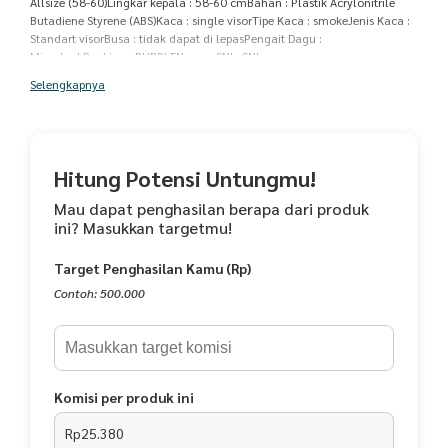
Allsize (58-60)Lingkar kepala : 58-60 cmBahan : Plastik Acrylonitrile
Butadiene Styrene (ABS)Kaca : single visorTipe Kaca : smokeJenis Kaca :
Standart visorBusa : tidak dapat di lepasPengait Dagu :
MicrolockPacking : BUBBLENomor SNI : SNI
1811:2007/Amd1:2010Dimensi produk: 20cm (p) x 20cm (l) x 20cm (t)
Selengkapnya
Hitung Potensi Untungmu!
Mau dapat penghasilan berapa dari produk
ini? Masukkan targetmu!
Target Penghasilan Kamu (Rp)
Contoh: 500.000
Komisi per produk ini
Rp25.380