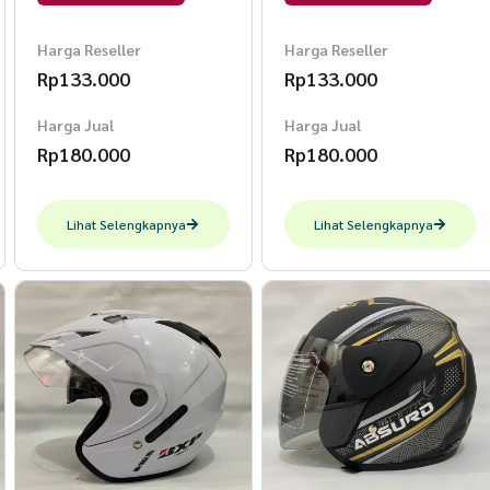
SNI Helem Dewasa L
SNI Helem Dewasa L
Juke Biru
Juke Biru
Harga Reseller
Harga Reseller
Rp
133.000
Rp
133.000
Harga Jual
Harga Jual
Rp
180.000
Rp
180.000
Lihat Selengkapnya
Lihat Selengkapnya