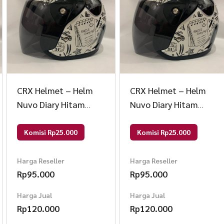
CRX Helmet – Helm
CRX Helmet – Helm
Nuvo Diary Hitam
Nuvo Diary Hitam
Glossy – Helm SNI –
Glossy – Helm SNI –
Helm Dewasa L Nuvo
Helm Dewasa L Nuvo
Komisi Rp25.000
Komisi Rp25.000
Diary Hitam Glo
Diary Hitam Glo
Harga Reseller
Harga Reseller
Rp
95.000
Rp
95.000
Harga Jual
Harga Jual
Rp
120.000
Rp
120.000