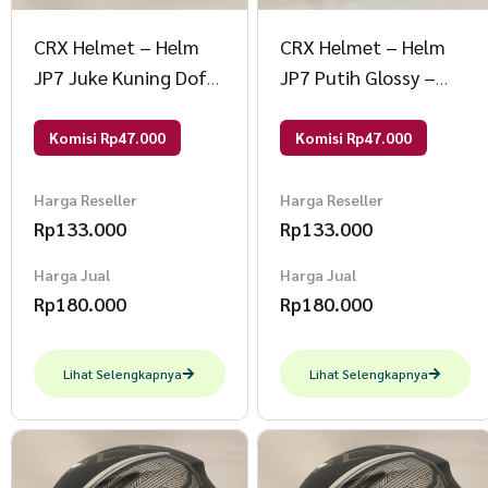
CRX Helmet – Helm
CRX Helmet – Helm
JP7 Juke Kuning Doff
JP7 Putih Glossy –
– Double Visor (Kaca
Double Visor (Kaca
Clear & Smoke) Helm
Clear & Smoke) Helm
Komisi Rp47.000
Komisi Rp47.000
SNI Helem Dewasa L
SNI Helem Dewasa L
JP7 Juke Kuning Doff
JP7 Putih Glossy
Harga Reseller
Harga Reseller
Rp
133.000
Rp
133.000
Harga Jual
Harga Jual
Rp
180.000
Rp
180.000
Lihat Selengkapnya
Lihat Selengkapnya