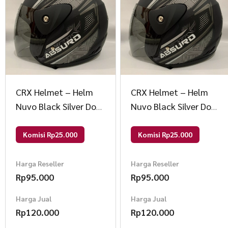
CRX Helmet – Helm
CRX Helmet – Helm
Nuvo Black Silver Doff
Nuvo Black Silver Doff
– Helm SNI – Helm
– Helm SNI – Helm
Dewasa L Nuvo Black
Dewasa L Nuvo Black
Komisi Rp25.000
Komisi Rp25.000
Silver Do
Silver Do
Harga Reseller
Harga Reseller
Rp
95.000
Rp
95.000
Harga Jual
Harga Jual
Rp
120.000
Rp
120.000