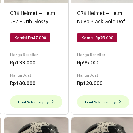
CRX Helmet – Helm
CRX Helmet – Helm
JP7 Putih Glossy –
Nuvo Black Gold Doff
Double Visor (Kaca
– Helm SNI – Helm
Clear & Smoke) Helm
Dewasa L Nuvo Black
Komisi Rp47.000
Komisi Rp25.000
SNI Helem Dewasa L
Gold Doff
JP7 Putih Glossy
Harga Reseller
Harga Reseller
Rp
133.000
Rp
95.000
Harga Jual
Harga Jual
Rp
180.000
Rp
120.000
Lihat Selengkapnya
Lihat Selengkapnya