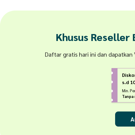
Khusus Reseller
Daftar gratis hari ini dan dapatka
Disko
s.d 
Min. P
Tanpa 
A