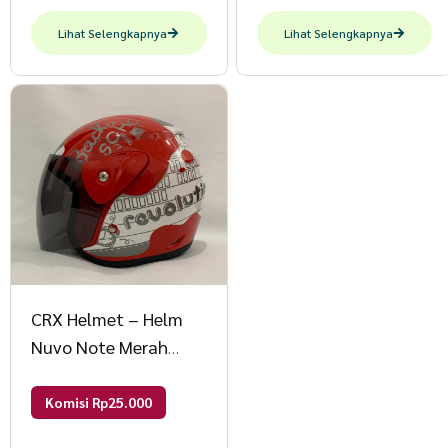
Lihat Selengkapnya
Lihat Selengkapnya
CRX Helmet – Helm
Nuvo Note Merah
Glossy – Helm SNI –
Helm Dewasa L Nuvo
Komisi Rp25.000
Note Merah Glos