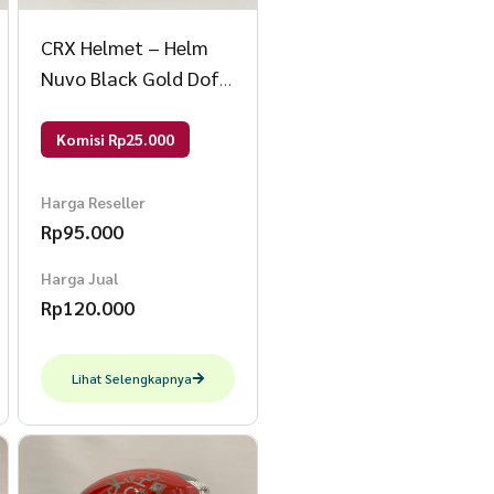
CRX Helmet – Helm
Nuvo Black Gold Doff
– Helm SNI – Helm
Dewasa L Nuvo Black
Komisi Rp25.000
Gold Doff
Harga Reseller
Rp
95.000
Harga Jual
Rp
120.000
Lihat Selengkapnya