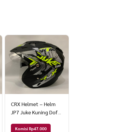
CRX Helmet – Helm
JP7 Juke Kuning Doff
– Double Visor (Kaca
Clear & Smoke) Helm
Komisi Rp47.000