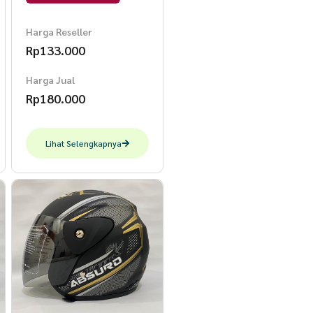
SNI Helem Dewasa L
JP7 Juke Kuning Doff
Harga Reseller
Rp
133.000
Harga Jual
Rp
180.000
Lihat Selengkapnya