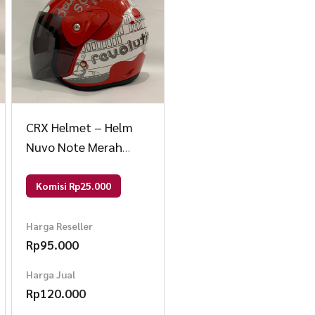
CRX Helmet – Helm
Nuvo Note Merah
Glossy – Helm SNI –
Helm Dewasa L Nuvo
Komisi Rp25.000
Note Merah Glos
Harga Reseller
Rp
95.000
Harga Jual
Rp
120.000