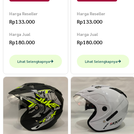
SNI Helem Dewasa L
SNI Helem Dewasa L
JP7 Juke Abu Doff
JP7 Juke Abu Doff
Harga Reseller
Harga Reseller
Rp
133.000
Rp
133.000
Harga Jual
Harga Jual
Rp
180.000
Rp
180.000
Lihat Selengkapnya
Lihat Selengkapnya