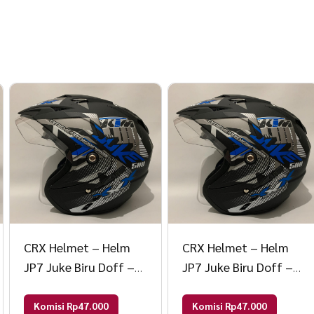
CRX Helmet – Helm
CRX Helmet – Helm
JP7 Juke Biru Doff –
JP7 Juke Biru Doff –
Double Visor (Kaca
Double Visor (Kaca
Clear & Smoke) Helm
Clear & Smoke) Helm
Komisi Rp47.000
Komisi Rp47.000