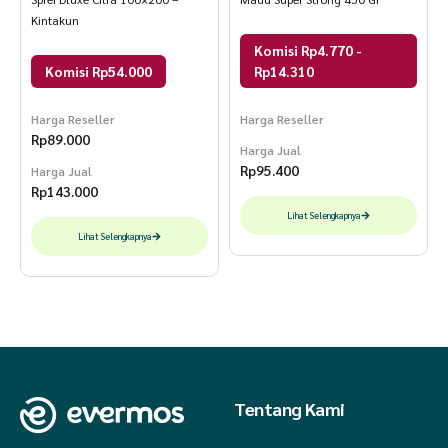
Kintakun
Komisi Rp4.770 -
Komisi Rp54.000
Rp14.310
Harga Reseller
Harga Reseller
Rp
89.000
Harga Jual
Rp
95.400
Harga Jual
Rp
143.000
Lihat Selengkapnya
Lihat Selengkapnya
Tentang Kami