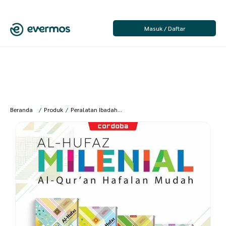
Masuk / Daftar
Beranda
/
Produk
/
Peralatan Ibadah
/
Al-Quran & Buku
/
Cordoba Al-Quran