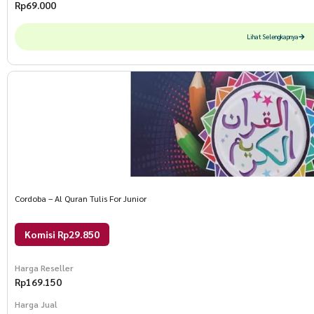
Rp
69.000
Lihat Selengkapnya
Cordoba – Al Quran Tulis For Junior
Komisi Rp29.850
Harga Reseller
Rp
169.150
Harga Jual