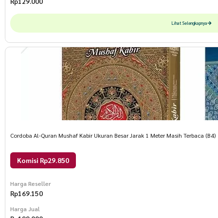
Rp
129.000
Lihat Selengkapnya
Cordoba Al-Quran Mushaf Kabir Ukuran Besar Jarak 1 Meter Masih Terbaca (B4)
Komisi Rp29.850
Harga Reseller
Rp
169.150
Harga Jual