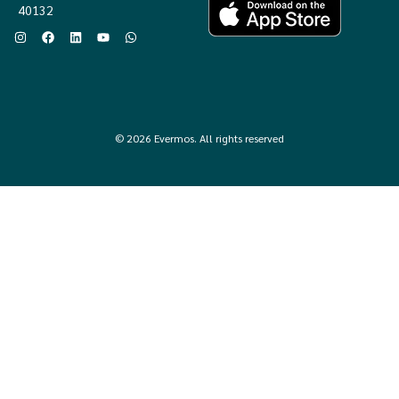
untuk saling berbagi ilmu, cerita, dan semangat. Jadi, kamu tidak
40132
berjuang sendirian dalam berbisnis.
Pertanyaan Umum (FAQ)
1. Cara kerja reseller itu seperti apa?
Jadi reseller di Evermos itu gampang banget. Tinggal daftar, pilih produk yang
© 2026 Evermos. All rights reserved
mau kamu jual, terus promosikan ke teman, keluarga, atau lewat media sosial.
Kalau ada yang pesan, kamu cukup proses lewat aplikasi Evermos dan
pengiriman barang bakal langsung diurus sama tim Evermos.
2. Apa syarat menjadi reseller Al-Quran & Buku ?
Jadi reseller Al-Quran & Buku di Evermos gampang banget. Cukup punya nomor
HP dan WhatsApp aktif, kamu udah bisa daftar tanpa biaya alias gratis!
3. Apakah jadi reseller Al-Quran & Buku harus punya
modal?
Tidak perlu. Kamu bisa mulai
bisnis online
sebagai
reseller
Al-Quran & Buku di
Evermos tanpa keluar modal sama sekali. Tidak perlu beli atau stok barang
dulu, jadi kamu bisa fokus jualan.
Mulai Jadi Reseller Al-Quran &