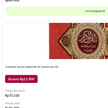
Rp
89.000
Lihat Selengkapnya
Cordoba Quran terjemah Al-Haramain A5
Komisi Rp12.900
Harga Reseller
Rp
73.100
Harga Jual
Rp
86.000