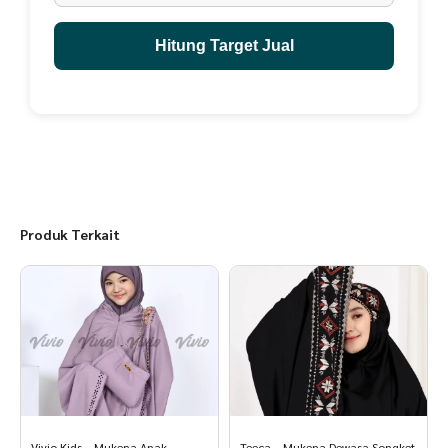
3. Garansi berlaku jika speaker rusak karena pemakaian normal, bukan
karena terjatuh, terbanting, terkena air, retak, pecah, tergores.
Hitung Target Jual
4. Garansi berlaku jika semua produk di kembalikan utuh, termasuk
kardus kemasan, kartu garansi, kartu petunjuk, kabel cas.
5. Jika produk diretur, maka Ongkir retur dan Ongkir pengiriman ulang
di tanggung customer.
Produk Terkait
Vivio Kids – Mukena Anak
Teeca – Mukena Dewasa Songket