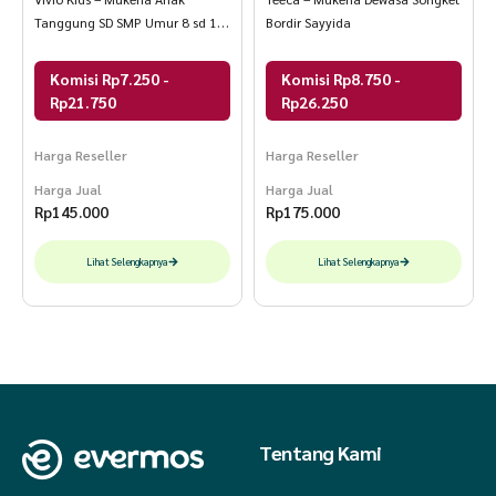
Tanggung SD SMP Umur 8 sd 15
Bordir Sayyida
Tahun Laser Cut 2 in 1 SYAHIRA
SERIES
Komisi Rp7.250 -
Komisi Rp8.750 -
Rp21.750
Rp26.250
Harga Reseller
Harga Reseller
Harga Jual
Harga Jual
Rp
145.000
Rp
175.000
Lihat Selengkapnya
Lihat Selengkapnya
Tentang Kami