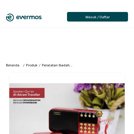
Masuk / Daftar
Beranda
/
Produk
/
Peralatan Ibadah
/
Peralatan Ibadah Umum
/
Speaker 