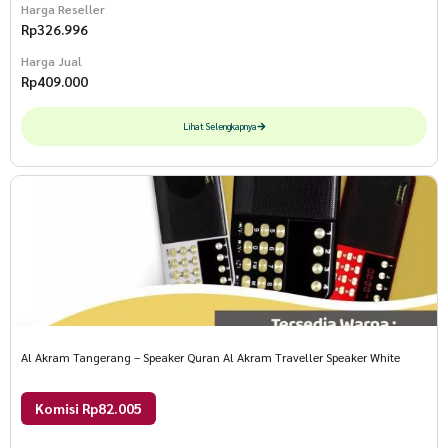
Harga Reseller
Rp
326.996
Harga Jual
Rp
409.000
Lihat Selengkapnya
Al Akram Tangerang – Speaker Quran Al Akram Traveller Speaker White
Komisi Rp82.005