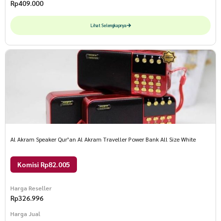
Rp
409.000
Lihat Selengkapnya
Al Akram Speaker Qur’an Al Akram Traveller Power Bank All Size White
Komisi Rp82.005
Harga Reseller
Rp
326.996
Harga Jual