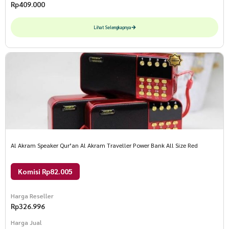
Rp
409.000
Lihat Selengkapnya
Al Akram Speaker Qur’an Al Akram Traveller Power Bank All Size Red
Komisi Rp82.005
Harga Reseller
Rp
326.996
Harga Jual