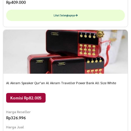
Rp
409.000
Lihat Selengkapnya
Al Akram Speaker Qur’an Al Akram Traveller Power Bank All Size White
Komisi Rp82.005
Harga Reseller
Rp
326.996
Harga Jual