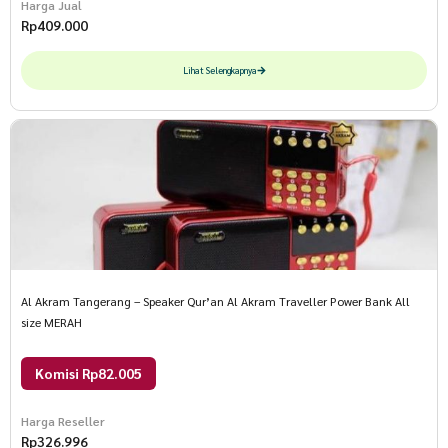
Harga Jual
Rp
409.000
Lihat Selengkapnya
Al Akram Tangerang – Speaker Qur’an Al Akram Traveller Power Bank All
size MERAH
Komisi Rp82.005
Harga Reseller
Rp
326.996