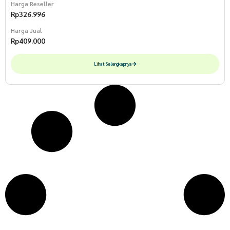
Harga Reseller
Rp
326.996
Harga Jual
Rp
409.000
Lihat Selengkapnya