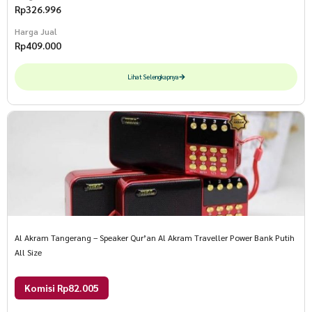
Rp
326.996
Harga Jual
Rp
409.000
Lihat Selengkapnya
Al Akram Tangerang – Speaker Qur’an Al Akram Traveller Power Bank Putih
All Size
Komisi Rp82.005