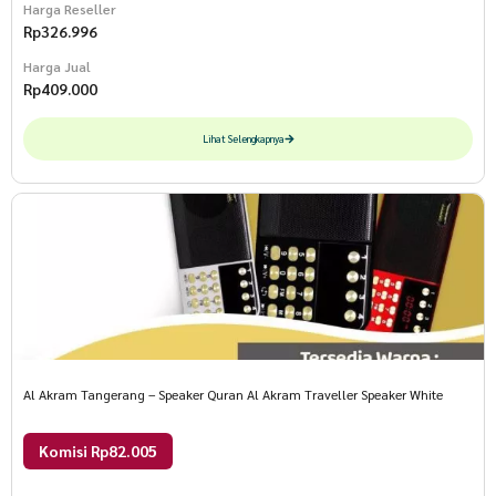
Harga Reseller
Rp
326.996
Harga Jual
Rp
409.000
Lihat Selengkapnya
Al Akram Tangerang – Speaker Quran Al Akram Traveller Speaker White
Komisi Rp82.005