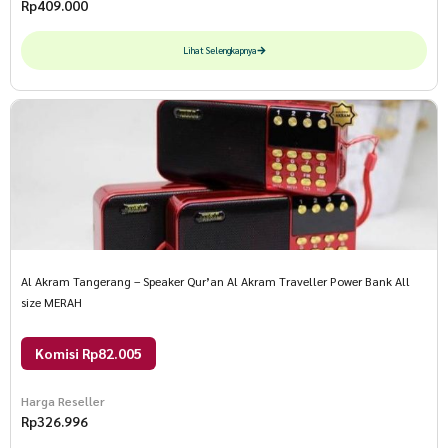
Rp
409.000
Lihat Selengkapnya
Al Akram Tangerang – Speaker Qur’an Al Akram Traveller Power Bank All
size MERAH
Komisi Rp82.005
Harga Reseller
Rp
326.996