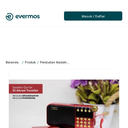
Masuk / Daftar
Beranda
/
Produk
/
Peralatan Ibadah
/
Peralatan Ibadah Umum
/
Speaker 