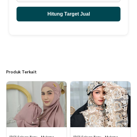
3. Garansi berlaku jika speaker rusak karena pemakaian normal, bukan
karena terjatuh, terbanting, terkena air, retak, pecah, tergores.
Hitung Target Jual
4. Garansi berlaku jika semua produk di kembalikan utuh, termasuk
kardus kemasan, kartu garansi, kartu petunjuk, kabel cas.
5. Jika produk diretur, maka Ongkir retur dan Ongkir pengiriman ulang
di tanggung customer.
Produk Terkait
[PO] Sakura Baru – Mukena
[PO] Sakura Baru – Mukena