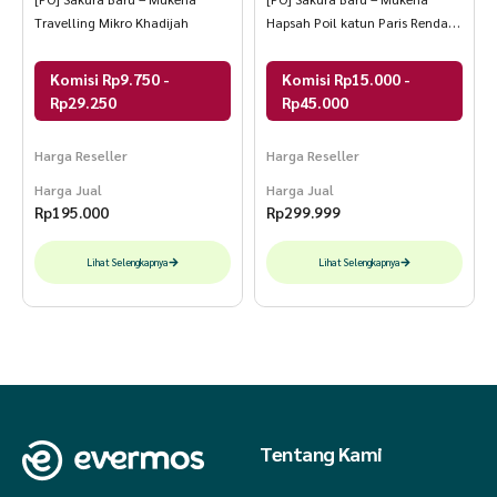
Travelling Mikro Khadijah
Hapsah Poil katun Paris Renda
Giper mewah
Komisi Rp9.750 -
Komisi Rp15.000 -
Rp29.250
Rp45.000
Harga Reseller
Harga Reseller
Harga Jual
Harga Jual
Rp
195.000
Rp
299.999
Lihat Selengkapnya
Lihat Selengkapnya
Tentang Kami