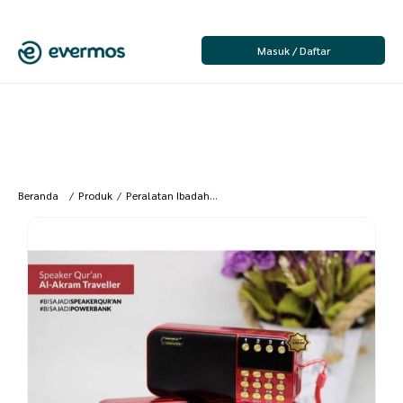
Masuk / Daftar
Beranda
/
Produk
/
Peralatan Ibadah
/
Peralatan Ibadah Umum
/
Speaker 