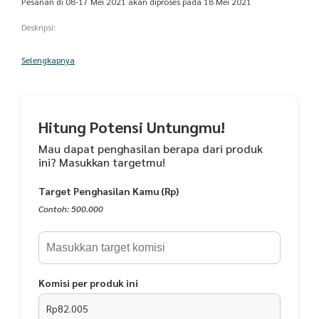
Pesanan di 08-17 Mei 2021 akan diproses pada 18 Mei 2021
Deskripsi:
Speaker Generasi Terbaru dari AL Akram ini memiliki 2 Fungsi Istimewa,
Selengkapnya
bisa sebagai Murottal Quran, bisa sebagai Powerbank (6000 mAh) lebih
tahan lama.. Sangat mendukung kegiatan kita sehari-hari, baik di
rumah, di sekolah, perjalanan pergi ke lokasi yang tidak memiliki
jaringan internet seperti hiking sambil tafakur alam, karena berguna
juga untuk meng-charge handphone.
Hitung Potensi Untungmu!
Kenapa harus memiliki speaker ini:
Mau dapat penghasilan berapa dari produk
1. Audio Qur'an Jernih 30 Juz Qori Pilihan
ini? Masukkan targetmu!
2. Beragam Kajian dan Ilmu Seputar Islam
3. Speaker (pengeras suara)
Target Penghasilan Kamu (Rp)
4. Support Headset
5. Radio FM (tanpa internet)
Contoh: 500.000
6. Bisa mode repeat (cocok untuk murojaah/hafalan)
7. Powerbank (bisa mengecas batere hp)
8.Sudah Termasuk SD Card 8 GB
Untuk baterai tanda silang miring tandanya full kapasitas baterainya.
Komisi per produk ini
Kalo berkurang baterainya biasanya baloknya juga berkurang.
Rp82.005