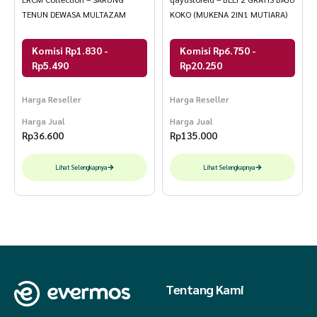
TENUN DEWASA MULTAZAM
KOKO (MUKENA 2IN1 MUTIARA)
Komisi Rp1.830 -
Komisi Rp6.750 -
Rp5.490
Rp20.250
Harga Reseller
Harga Reseller
Harga Jual
Harga Jual
Rp
36.600
Rp
135.000
Lihat Selengkapnya
Lihat Selengkapnya
Tentang Kami