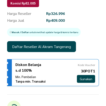
Komisi Rp82.005
Harga Reseller
Rp
326.996
Harga Jual
Rp
409.000
Masuk / Daftar
untuk melihat update harga & komisi terbaru
Daftar Reseller Al Akram Tangerang
Diskon Belanja
Kode Voucher
s.d 100%
30POT1
Min. Pembelian
Gunakan
Tanpa min. Transaksi