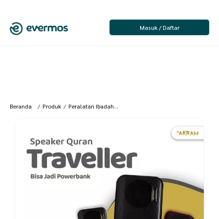
Masuk / Daftar
Beranda
/
Produk
/
Peralatan Ibadah
/
Peralatan Ibadah Umum
/
Speaker 