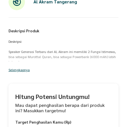
Al Akram Tangerang
Deskripsi Produk
Deskripsi:
Speaker Generasi Terbaru dari AL Akram ini memiliki 2 Fungsi Istimewa,
bisa sebagai Murottal Quran, bisa sebagai Powerbank (6000 mAh) lebih
tahan lama.
Sangat mendukung kegiatan kita sehari-hari, baik di rumah, di sekolah,
Selengkapnya
perjalanan pergi ke lokasi yang tidak memiliki jaringan internet seperti
hiking sambil tafakur alam, karena berguna juga untuk meng-charge
handphone.
Kenapa harus memiliki speaker ini:
Hitung Potensi Untungmu!
1. Audio Qur'an Jernih 30 Juz Qori Pilihan
2. Beragam Kajian dan Ilmu Seputar Islam
Mau dapat penghasilan berapa dari produk
3. Speaker (pengeras suara)
ini? Masukkan targetmu!
4. Support Headset
5. Radio FM (tanpa internet)
Target Penghasilan Kamu (Rp)
6. Bisa mode repeat (cocok untuk murojaah/hafalan)