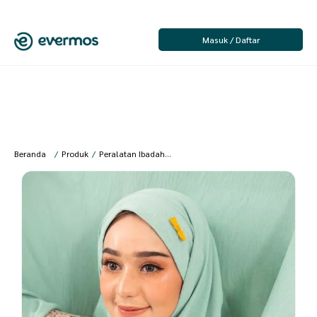
Masuk / Daftar
Beranda
/
Produk
/
Peralatan Ibadah
/
Wanita
/
Mukena Dewasa
/
Sakura B