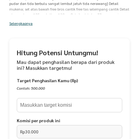
pudar dan tida berbulu sangat lembut jatuh tida nerawang] Detail
mukena; set atas bawah free bros cantik free tas selempang cantik Detail
ukuran depan 125cm belkng 130cm Detail rok Lebar 77cm_+ panjang
122cm_+ Muat di bb 100kg tinggi 175cm_+ Saran Pencucian : *Dapat
Selengkapnya
dicuci menggunakan mesin cuci *Setrika dengan suhu hangat
Hitung Potensi Untungmu!
Mau dapat penghasilan berapa dari produk
ini? Masukkan targetmu!
Target Penghasilan Kamu (Rp)
Contoh: 500.000
Komisi per produk ini
Rp30.000