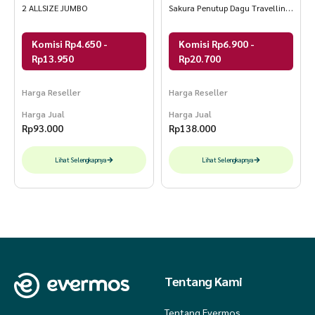
2 ALLSIZE JUMBO
Sakura Penutup Dagu Travelling
2in1
Komisi Rp4.650 -
Komisi Rp6.900 -
Rp13.950
Rp20.700
Harga Reseller
Harga Reseller
Harga Jual
Harga Jual
Rp
93.000
Rp
138.000
Lihat Selengkapnya
Lihat Selengkapnya
Tentang Kami
Tentang Evermos