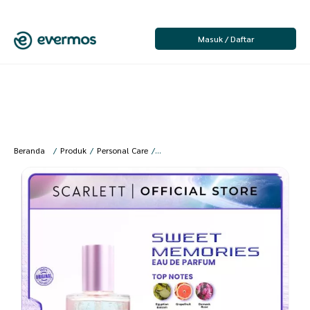
Masuk / Daftar
Beranda
/
Produk
/
Personal Care
/
Parfume
/
Parfume Wanita
/
[SS] Scarl