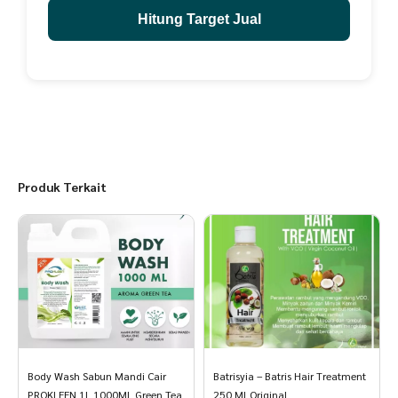
Hitung Target Jual
Note: produk tidak mengandung alkolol
Produk Terkait
Body Wash Sabun Mandi Cair
Batrisyia – Batris Hair Treatment
PROKLEEN 1L 1000ML Green Tea
250 Ml Original