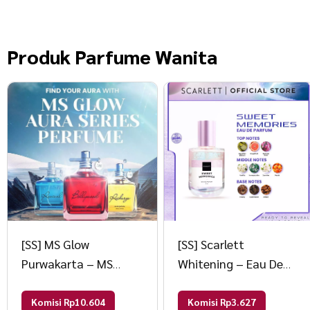
Produk
Parfume Wanita
[SS] MS Glow
[SS] Scarlett
Purwakarta – MS
Whitening – Eau De
GLOW PARFUME Eau
Parfum
de Perfume AURA
Komisi Rp10.604
Komisi Rp3.627