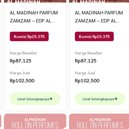
AL MADINAH PARFUM
AL MADINAH PARFUM
ZAMZAM – EDP AL
ZAMZAM – EDP AL
MADINAH PARFUM
MADINAH PARFUM
50ml Kiswah
50ml Rose Nabawi
Komisi Rp15.375
Komisi Rp15.375
Harga Reseller
Harga Reseller
Rp
87.125
Rp
87.125
Harga Jual
Harga Jual
Rp
102.500
Rp
102.500
Lihat Selengkapnya
Lihat Selengkapnya