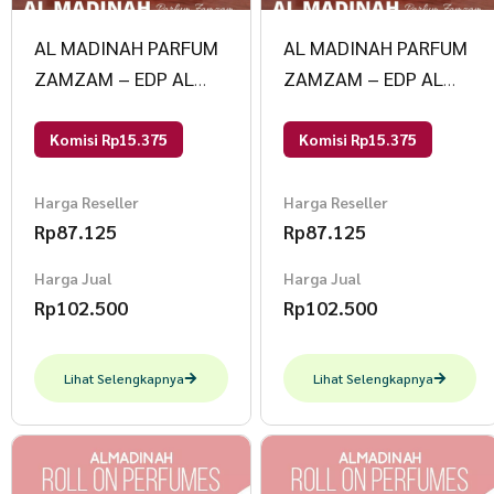
AL MADINAH PARFUM
AL MADINAH PARFUM
ZAMZAM – EDP AL
ZAMZAM – EDP AL
MADINAH PARFUM
MADINAH PARFUM
50ml Haramain Oud
50ml Kiswah
Komisi Rp15.375
Komisi Rp15.375
Harga Reseller
Harga Reseller
Rp
87.125
Rp
87.125
Harga Jual
Harga Jual
Rp
102.500
Rp
102.500
Lihat Selengkapnya
Lihat Selengkapnya