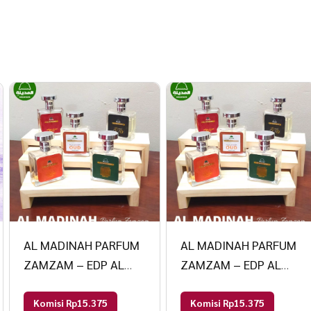
AL MADINAH PARFUM
AL MADINAH PARFUM
ZAMZAM – EDP AL
ZAMZAM – EDP AL
MADINAH PARFUM
MADINAH PARFUM
50ml Al Rawda
50ml Al Rawda
Komisi Rp15.375
Komisi Rp15.375