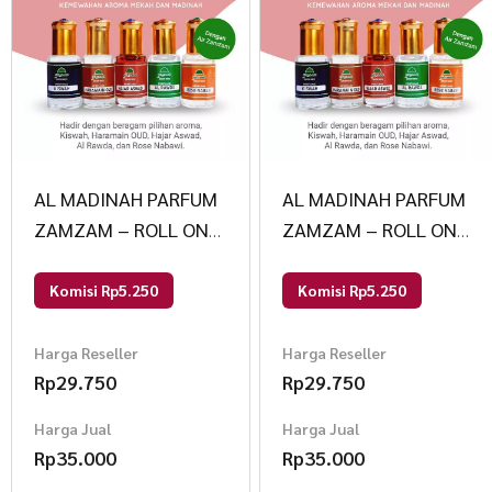
AL MADINAH PARFUM
AL MADINAH PARFUM
ZAMZAM – ROLL ON
ZAMZAM – ROLL ON
Al Madinah 5ml
Al Madinah 5ml
Haramain Oud
Haramain Oud
Komisi Rp5.250
Komisi Rp5.250
Harga Reseller
Harga Reseller
Rp
29.750
Rp
29.750
Harga Jual
Harga Jual
Rp
35.000
Rp
35.000