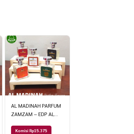
AL MADINAH PARFUM
ZAMZAM – EDP AL
MADINAH PARFUM
50ml Haramain Oud
Komisi Rp15.375