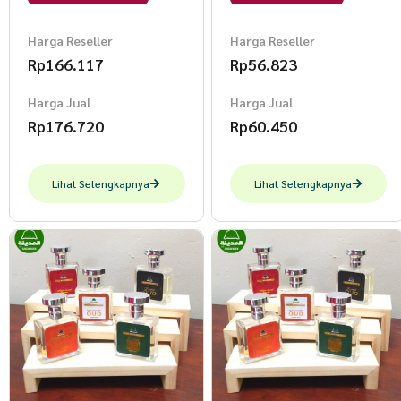
SERIES
Harga Reseller
Harga Reseller
Rp
166.117
Rp
56.823
Harga Jual
Harga Jual
Rp
176.720
Rp
60.450
Lihat Selengkapnya
Lihat Selengkapnya