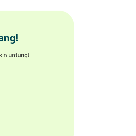
ang!
akin untung!