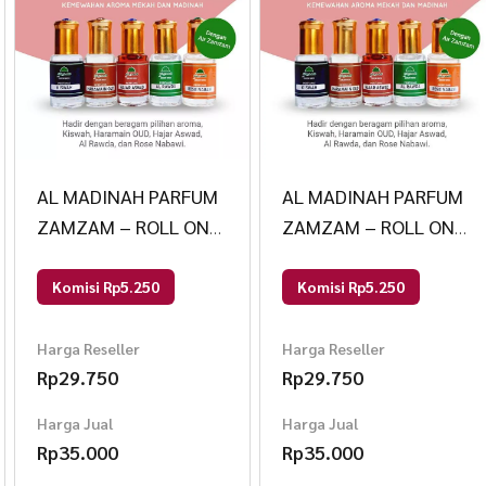
AL MADINAH PARFUM
AL MADINAH PARFUM
ZAMZAM – ROLL ON
ZAMZAM – ROLL ON
Al Madinah 5ml
Al Madinah 5ml
Kiswah
Kiswah
Komisi Rp5.250
Komisi Rp5.250
Harga Reseller
Harga Reseller
Rp
29.750
Rp
29.750
Harga Jual
Harga Jual
Rp
35.000
Rp
35.000