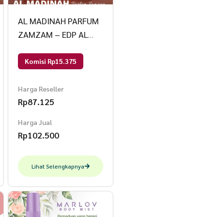
AL MADINAH PARFUM
ZAMZAM – EDP AL
MADINAH PARFUM
50ml Rose Nabawi
Komisi Rp15.375
Harga Reseller
Rp
87.125
Harga Jual
Rp
102.500
Lihat Selengkapnya