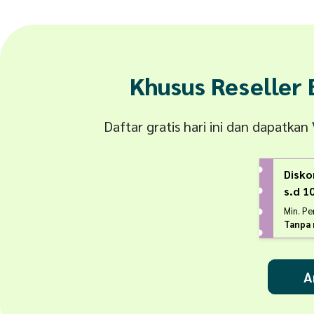
Khusus Reseller
Daftar gratis hari ini dan dapatka
Disko
s.d 
Min. P
Tanpa 
A