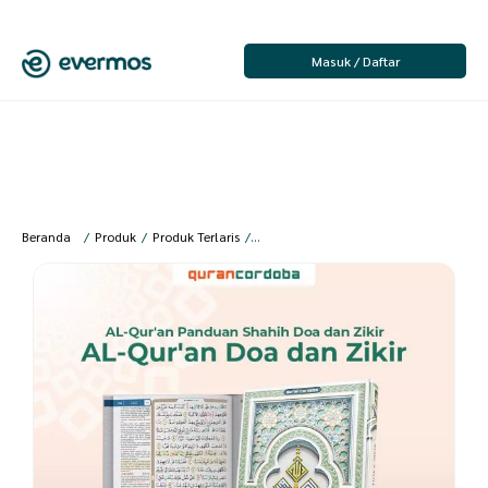
Masuk / Daftar
Beranda
/
Produk
/
Produk Terlaris
/
Cordoba – Al Quran Doa dan Zikir A5 D