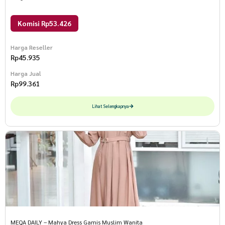
Komisi Rp53.426
Harga Reseller
Rp
45.935
Harga Jual
Rp
99.361
Lihat Selengkapnya
MEQA DAILY – Mahya Dress Gamis Muslim Wanita