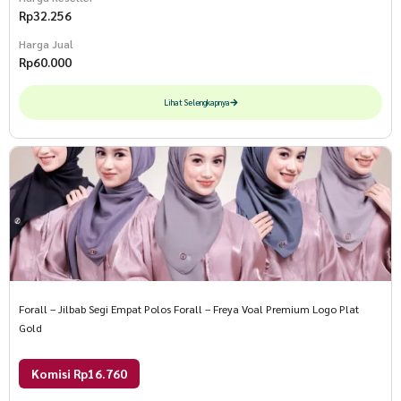
Rp
32.256
Harga Jual
Rp
60.000
Lihat Selengkapnya
Forall – Jilbab Segi Empat Polos Forall – Freya Voal Premium Logo Plat
Gold
Komisi Rp16.760