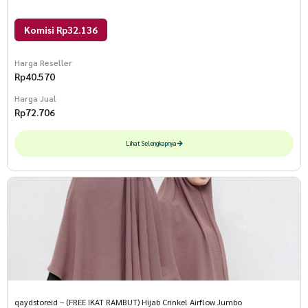
Komisi Rp32.136
Harga Reseller
Rp
40.570
Harga Jual
Rp
72.706
Lihat Selengkapnya
qaydstoreid – (FREE IKAT RAMBUT) Hijab Crinkel Airflow Jumbo