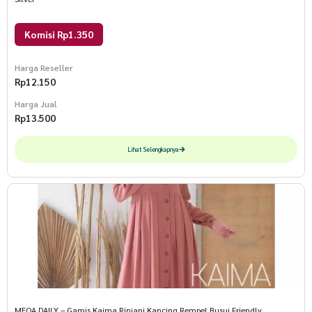
Komisi Rp1.350
Harga Reseller
Rp
12.150
Harga Jual
Rp
13.500
Lihat Selengkapnya
MEQA DAILY – Gamis Kaima Rinjani Kancing Rempel Busui Friendly