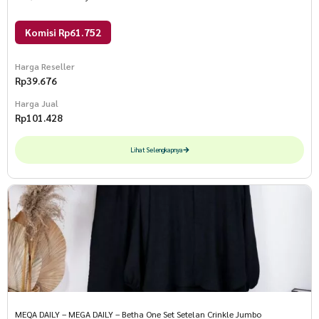
Komisi Rp61.752
Harga Reseller
Rp
39.676
Harga Jual
Rp
101.428
Lihat Selengkapnya
MEQA DAILY – MEGA DAILY – Betha One Set Setelan Crinkle Jumbo