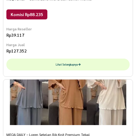
Komisi Rp88.235
Harga Reseller
Rp
39.117
Harga Jual
Rp
127.352
Lihat Selengkapnya
MEQA DAILY – Loren Setelan Rib Knit Premium Tebal