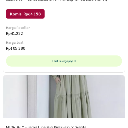
Komisi Rp64.158
Harga Reseller
Rp
41.222
Harga Jual
Rp
105.380
Lihat Selengkapnya
MEQA DAILY – Gamis Luna Midi Dress Fashion Wanita