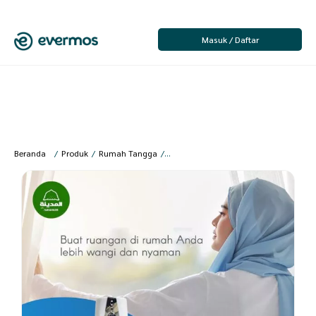
Masuk / Daftar
Beranda
/
Produk
/
Rumah Tangga
/
Perlengkapan Kebersihan
/
Pengharu