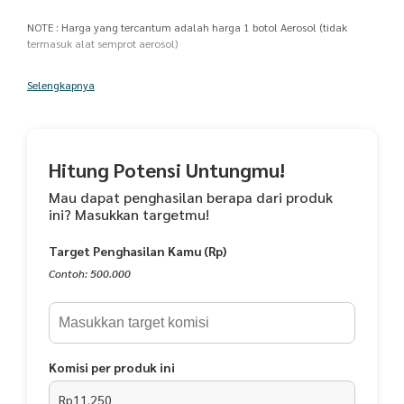
NOTE : Harga yang tercantum adalah harga 1 botol Aerosol (tidak
termasuk alat semprot aerosol)
Telah hadir untuk Anda Kemewahan Aroma Parfum Al Madinah
Selengkapnya
Kemewahan Aroma yang dapat membawa kita kepada kenangan dan
kerinduan wanginya Masjid Nabawi dan Masjidil Haram.
Terdapat pilihan Aroma :
Hitung Potensi Untungmu!
1. ROSE NABAWI 20605121693
Mau dapat penghasilan berapa dari produk
2. AL RAWDA 20601121666
ini? Masukkan targetmu!
3. HAJAR ASWAD 20605121656
4. KISWAH 20605121657
Target Penghasilan Kamu (Rp)
Parfum Aerosol merupakan cairan yang dapat berfungsi sebagai :
Contoh: 500.000
- Pengharum Ruangan
- Aroma Therapy
- Efektif Membunuh Bakteri*)
- Efektif Membunuh Jamur*)
Komisi per produk ini
Dengan Kemewahan Aroma parfum Al Madinah, serta kandungn Air
Rp11.250
Zamzam didalamnya dapat menciptakan ketenangan, kenyamanan,