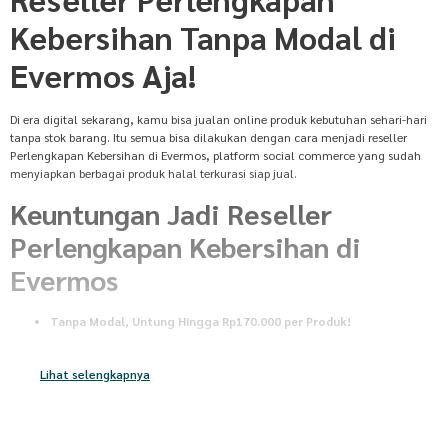
Kebersihan Tanpa Modal di
Evermos Aja!
Di era digital sekarang, kamu bisa jualan online produk kebutuhan sehari-hari
tanpa stok barang. Itu semua bisa dilakukan dengan cara menjadi reseller
Perlengkapan Kebersihan di Evermos, platform social commerce yang sudah
menyiapkan berbagai produk halal terkurasi siap jual.
Keuntungan Jadi Reseller
Perlengkapan Kebersihan di
Evermos
Tanpa Modal, Untung Hingga Rp170.000 per Produk!
Daftar gratis dan langsung bisa jualan produk Perlengkapan Kebersihan.
Kamu tidak perlu keluar uang buat stok barang, cukup promosi
Lihat selengkapnya
produknya, dan setiap penjualan bisa kasih kamu keuntungan mulai
dari puluhan hingga ratusan ribu.
Tanpa Stok Barang
Tidak perlu pusing mikirin gudang atau packing untuk jualan produk
Perlengkapan Kebersihan. Begitu pembeli bayar, semua proses dari