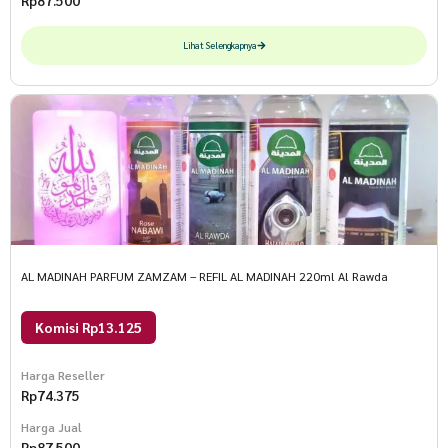
Rp
87.500
Lihat Selengkapnya
AL MADINAH PARFUM ZAMZAM – REFIL AL MADINAH 220ml Al Rawda
Komisi Rp13.125
Harga Reseller
Rp
74.375
Harga Jual
Rp
87.500