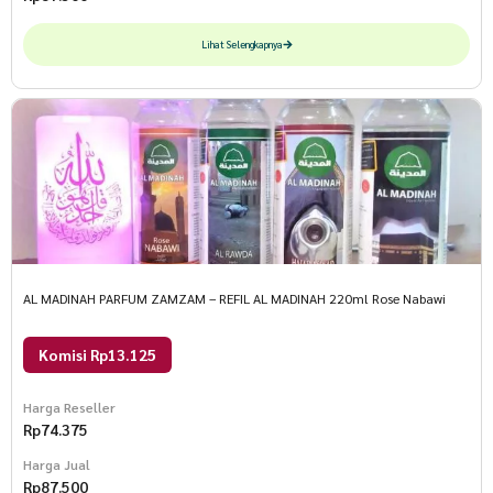
Lihat Selengkapnya
AL MADINAH PARFUM ZAMZAM – REFIL AL MADINAH 220ml Rose Nabawi
Komisi Rp13.125
Harga Reseller
Rp
74.375
Harga Jual
Rp
87.500