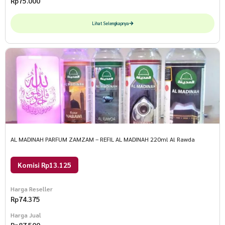
Rp
75.000
Lihat Selengkapnya
AL MADINAH PARFUM ZAMZAM – REFIL AL MADINAH 220ml Al Rawda
Komisi Rp13.125
Harga Reseller
Rp
74.375
Harga Jual