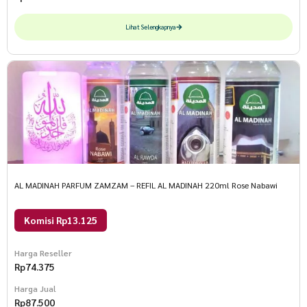
Lihat Selengkapnya
AL MADINAH PARFUM ZAMZAM – REFIL AL MADINAH 220ml Rose Nabawi
Komisi Rp13.125
Harga Reseller
Rp
74.375
Harga Jual
Rp
87.500