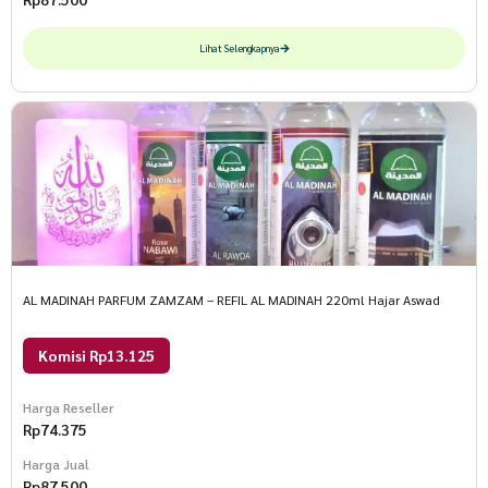
Lihat Selengkapnya
AL MADINAH PARFUM ZAMZAM – REFIL AL MADINAH 220ml Hajar Aswad
Komisi Rp13.125
Harga Reseller
Rp
74.375
Harga Jual
Rp
87.500