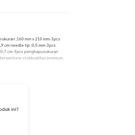
barukuran ;160 mm x 210 mm-3pcs
,9 cm needle tip ;0,5 mm-3pcs
r ;0,7 cm-3pcs penghapusukuran
tergantung stokkualitas premium.
oduk ini?