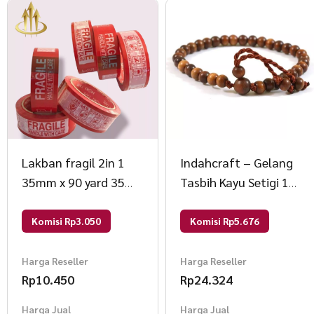
Lakban fragil 2in 1
Indahcraft – Gelang
35mm x 90 yard 35
Tasbih Kayu Setigi 19
mm x 90 yard merah
Cm Cokelat Bulat
Komisi Rp3.050
Komisi Rp5.676
Harga Reseller
Harga Reseller
Rp
10.450
Rp
24.324
Harga Jual
Harga Jual