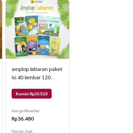
amplop lebaran paket
isi 40 lembar 120
gram colourfull
Komisi Rp20.520
Harga Reseller
Rp
36.480
Harga Jual