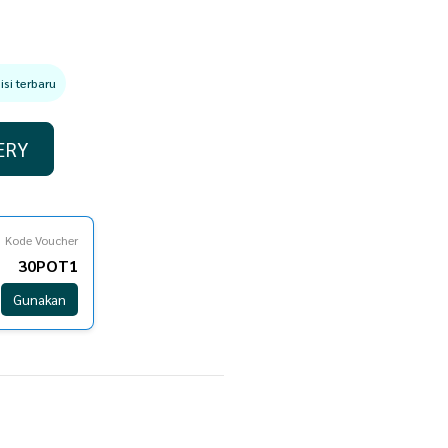
si terbaru
ERY
Kode Voucher
30POT1
Gunakan