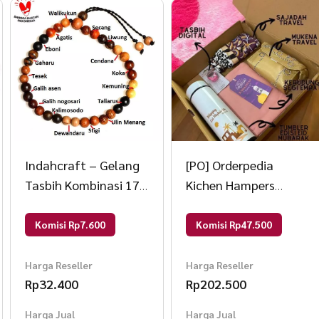
Indahcraft – Gelang
[PO] Orderpedia
Tasbih Kombinasi 17
Kichen Hampers
Jenis Kayu Nusantara
Ramadhan & Lebaran
Original Natural PRIA
Akhwat 1 Random 30
Komisi Rp7.600
Komisi Rp47.500
18 CM multi warna
x 30 x 7 cm
Harga Reseller
Harga Reseller
Rp
32.400
Rp
202.500
Harga Jual
Harga Jual