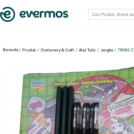
Search
for:
Beranda
/
Produk
/
Stationery & Craft
/
Alat Tulis
/
Jangka
/
TWINS S