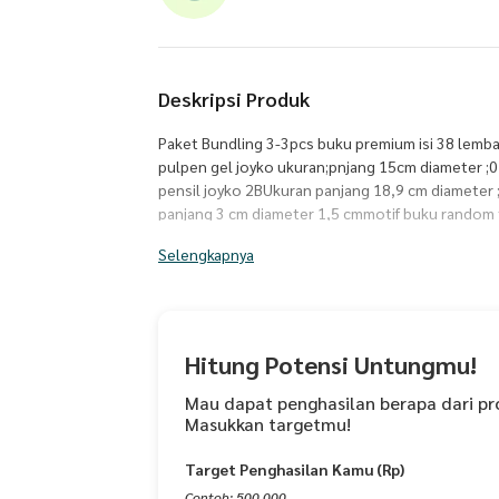
Deskripsi Produk
Paket Bundling 3-3pcs buku premium isi 38 lem
pulpen gel joyko ukuran;pnjang 15cm diameter ;0
pensil joyko 2BUkuran panjang 18,9 cm diamete
panjang 3 cm diameter 1,5 cmmotif buku random 
Selengkapnya
Hitung Potensi Untungmu!
Mau dapat penghasilan berapa dari pr
Masukkan targetmu!
Target Penghasilan Kamu (Rp)
Contoh: 500.000