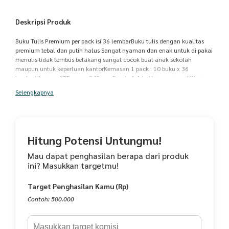
Deskripsi Produk
Buku Tulis Premium per pack isi 36 lembarBuku tulis dengan kualitas
premium tebal dan putih halus Sangat nyaman dan enak untuk di pakai
menulis tidak tembus belakang sangat cocok buat anak sekolah
maupun untuk keperluan kantorKemasan 1 pack : 10 buku x 36
lembarUkuran : 175 mm x 248 mmBerat : 1,1 kgHarga per packWarna
random tergantung stock
Selengkapnya
Hitung Potensi Untungmu!
Mau dapat penghasilan berapa dari produk
ini? Masukkan targetmu!
Target Penghasilan Kamu (Rp)
Contoh: 500.000