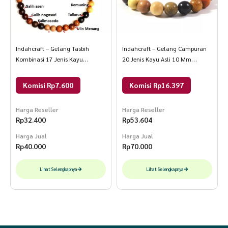
Indahcraft – Gelang Tasbih
Indahcraft – Gelang Campuran
Kombinasi 17 Jenis Kayu
20 Jenis Kayu Asli 10 Mm
Nusantara Original Natural PRIA
Natural 18 Cm Multiwarna Bulat
18 CM multi warna
Komisi Rp7.600
Komisi Rp16.397
Harga Reseller
Harga Reseller
Rp
32.400
Rp
53.604
Harga Jual
Harga Jual
Rp
40.000
Rp
70.000
Lihat Selengkapnya
Lihat Selengkapnya