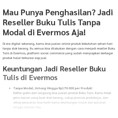
Mau Punya Penghasilan? Jadi
Reseller Buku Tulis Tanpa
Modal di Evermos Aja!
Di era digital sekarang, kamu bisa jualan online produk kebutuhan sehari-hari
tanpa stok barang. Itu semua bisa dilakukan dengan cara menjadi reseller Buku
Tulis di Evermos, platform social commerce yang sudah menyiapkan berbagai
produk halal terkurasi siap jual.
Keuntungan Jadi Reseller Buku
Tulis di Evermos
Tanpa Modal, Untung Hingga Rp170.000 per Produk!
Daftar gratis dan langsung bisa jualan produk Buku Tulis. Kamu tidak
perlu keluar uang buat stok barang, cukup promosi produknya, dan
setiap penjualan bisa kasih kamu keuntungan mulai dari puluhan
hingga ratusan ribu.
Tanpa Stok Barang
Tidak perlu pusing mikirin gudang atau packing untuk jualan produk