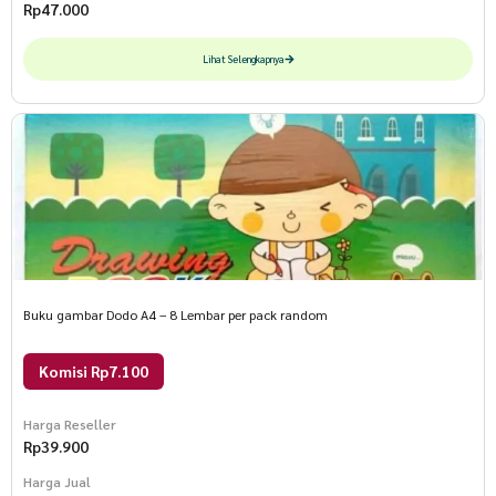
Rp
47.000
Lihat Selengkapnya
Buku gambar Dodo A4 – 8 Lembar per pack random
Komisi Rp7.100
Harga Reseller
Rp
39.900
Harga Jual