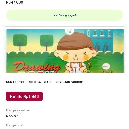
Rp
47.000
Lihat Selengkapnya
Buku gambar Dodo A4 – 8 Lembar satuan random
Komisi Rp1.468
Harga Reseller
Rp
5.533
Harga Jual