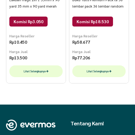
yard 35 mm x 90 yard merah
lembar pack 36 lembar random
Komisi Rp3.050
Komisi Rp18.530
Harga Reseller
Harga Reseller
Rp
10.450
Rp
58.677
Harga Jual
Harga Jual
Rp
13.500
Rp
77.206
Lihat Selengkapnya
Lihat Selengkapnya
Tentang Kami