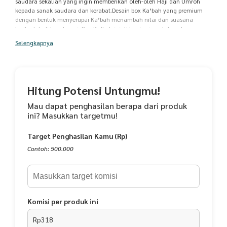
saudara sekalian yang ingin memberikan oleh-oleh Haji dan Umroh
kepada sanak saudara dan kerabat.Desain box Ka’bah yang premium
dengan bentuk menyerupai Ka’bah menambah nilai dan suasana
beribadah di tanah suci. Box Ka’bah ini didesain simpel dan elegan,
praktis dan dilengkapi dengan hangtag bertuliskan “Labbaik
Selengkapnya
Allahumma Labbaik” Ukuran Sisi Box Ka’bah: masing-masing 10 cm
Bahan: Duplex1 Pack isi 50 Pcs Box Ka’bah sudah termasuk hangtag
dan rantainnyaBox Ka’bah untuk oleh-oleh Haji dan Umroh kami
desain dan cetak sendiri sehingga untuk ketersediaan stok selalu Ready
Hitung Potensi Untungmu!
Mau dapat penghasilan berapa dari produk
ini? Masukkan targetmu!
Target Penghasilan Kamu (Rp)
Contoh: 500.000
Komisi per produk ini
Rp318