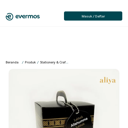
Masuk / Daftar
Beranda
/
Produk
/
Stationery & Craft
/
Kerajinan Tangan
/
Pernak Pernik d