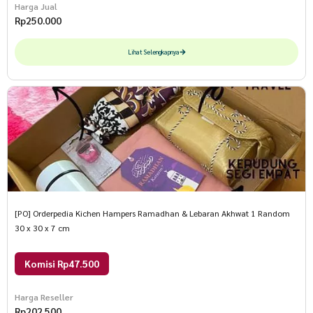
Harga Jual
Rp
250.000
Lihat Selengkapnya
[PO] Orderpedia Kichen Hampers Ramadhan & Lebaran Akhwat 1 Random
30 x 30 x 7 cm
Komisi Rp47.500
Harga Reseller
Rp
202.500