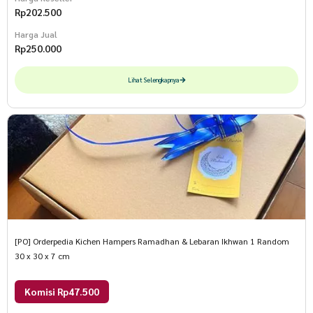
Rp
202.500
Harga Jual
Rp
250.000
Lihat Selengkapnya
[PO] Orderpedia Kichen Hampers Ramadhan & Lebaran Ikhwan 1 Random
30 x 30 x 7 cm
Komisi Rp47.500