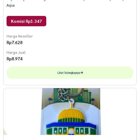
Aqsa
Komisi Rp1.347
Harga Reseller
Rp
7.628
Harga Jual
Rp
8.974
Lihat Selengkapnya