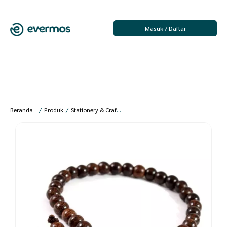
Masuk / Daftar
Beranda
/
Produk
/
Stationery & Craft
/
Kerajinan Tangan
/
Pernak Pernik d