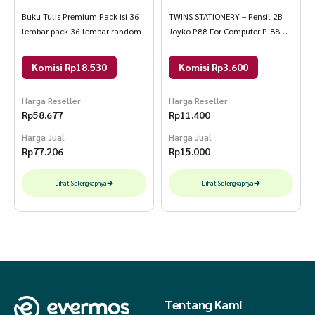
Buku Tulis Premium Pack isi 36
TWINS STATIONERY – Pensil 2B
lembar pack 36 lembar random
Joyko P88 For Computer P-88
Hijau
Komisi Rp18.530
Komisi Rp3.600
Harga Reseller
Harga Reseller
Rp
58.677
Rp
11.400
Harga Jual
Harga Jual
Rp
77.206
Rp
15.000
Lihat Selengkapnya
Lihat Selengkapnya
Tentang Kami