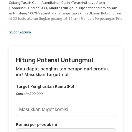
Gelang Tasbih Galih AsemBahan Galih /Teras/inti kayu Asem
(Tamarindus indica) Asli, Kualitas full galih super, tenggelam dalam
airFinishing 100% Natural alami tanpa lapis kimiaUkuran Butir 5,5mm
isi 33 butir, ukuran lingkar gelang 18-19 cm (Standart Pergelangan Pria
dewasa sedang)Model ikat menggunakan benang pelintir khusus, tebal
dan kuat, model serut bisa adjust.Fungsi selain sebagai asesoris atau
Selengkapnya
gelang dapat digunakan sebagai tasbih kecil 33 butir, cocok dipakai
sehari hari.Kemasan aman menggunakan buble wrap.
Hitung Potensi Untungmu!
Mau dapat penghasilan berapa dari produk
ini? Masukkan targetmu!
Target Penghasilan Kamu (Rp)
Contoh: 500.000
Komisi per produk ini