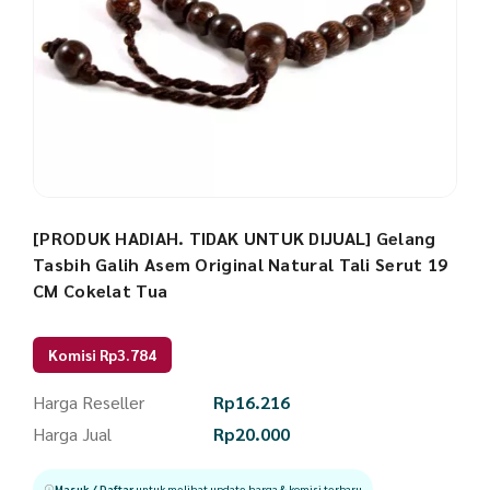
[PRODUK HADIAH. TIDAK UNTUK DIJUAL] Gelang
Tasbih Galih Asem Original Natural Tali Serut 19
CM Cokelat Tua
Komisi Rp3.784
Harga Reseller
Rp
16.216
Harga Jual
Rp
20.000
Masuk / Daftar
untuk melihat update harga & komisi terbaru