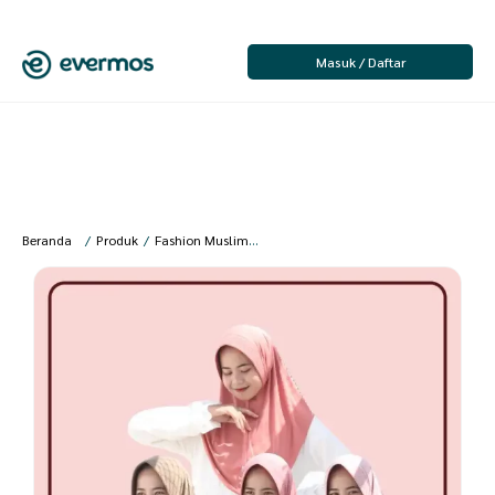
Masuk / Daftar
Beranda
/
Produk
/
Fashion Muslim
/
Jilbab
/
Jilbab Instan
/
Kalisha offici