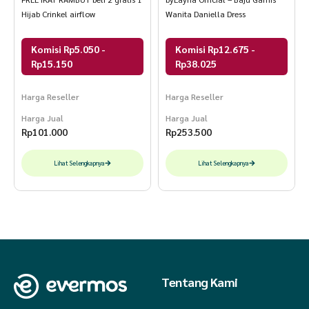
Hijab Crinkel airflow
Wanita Daniella Dress
Komisi Rp5.050 -
Komisi Rp12.675 -
Rp15.150
Rp38.025
Harga Reseller
Harga Reseller
Harga Jual
Harga Jual
Rp
101.000
Rp
253.500
Lihat Selengkapnya
Lihat Selengkapnya
Tentang Kami