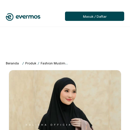
Masuk / Daftar
Beranda
/
Produk
/
Fashion Muslim
/
Jilbab
/
Jilbab Instan
/
Kalisha offici