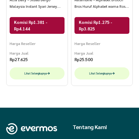
Malaysia Instant Syari Jersey
Bros Huruf Alphabet warna Rose
Jumbo Penutup Dagu Size M-L-
Gold dan Silver
XL-XXL
Komisi Rp1.381 -
Komisi Rp1.275 -
Rp4.144
Rp3.825
Harga Reseller
Harga Reseller
Harga Jual
Harga Jual
Rp
27.625
Rp
25.500
Lihat Selengkapnya
Lihat Selengkapnya
Tentang Kami