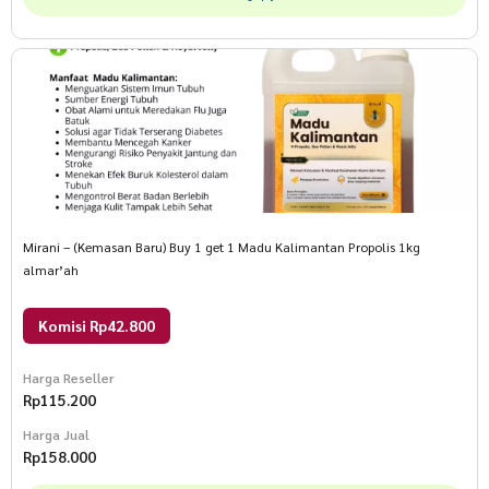
Mirani – (Kemasan Baru) Buy 1 get 1 Madu Kalimantan Propolis 1kg
almar’ah
Komisi Rp42.800
Harga Reseller
Rp
115.200
Harga Jual
Rp
158.000