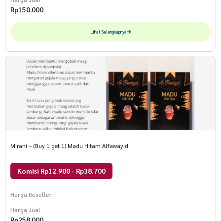
Rp
150.000
Lihat Selengkapnya
Mirani – (Buy 1 get 1) Madu Hitam Alfawayid
Komisi Rp12.900 - Rp38.700
Harga Reseller
Harga Jual
Rp
258.000