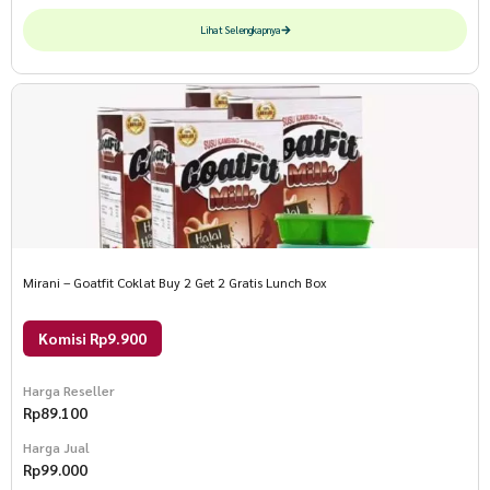
Lihat Selengkapnya
Mirani – Goatfit Coklat Buy 2 Get 2 Gratis Lunch Box
Komisi Rp9.900
Harga Reseller
Rp
89.100
Harga Jual
Rp
99.000