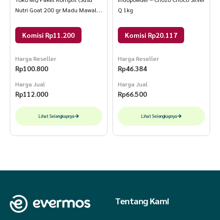
Nutri Goat 200 gr Madu Mawalih
Q 1kg
145 gr Jahe Merah 150 gr) 200
gr + 145 gr + 150 gr Putih,
Komisi Rp11.200
Komisi Rp20.117
Kuning, Coklat
Harga Reseller
Harga Reseller
Rp
100.800
Rp
46.384
Harga Jual
Harga Jual
Rp
112.000
Rp
66.500
Lihat Selengkapnya
Lihat Selengkapnya
Tentang Kami