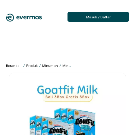
Masuk / Daftar
Beranda
/
Produk
/
Minuman
/
Minuman Bubuk
/
Susu
/
Mirani – (Beli 3 