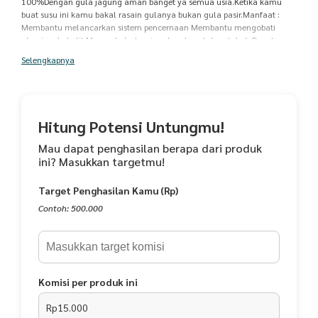
100%Dengan gula jagung aman banget ya semua usia.Ketika kamu
buat susu ini kamu bakal rasain gulanya bukan gula pasir.Manfaat :
Membantu melancarkan sistem pencernaan Membantu mengobati
alergi pada kulit Menambah stamina dan daya tahan tubuh Dapat
mencegah kerapuhan pada tulang Melembutkan dan melembabkan
Selengkapnya
kulit. Mencerahkan kulit ( gunakan sebagai masker) Dapat mengobati
penyakit TBC dan Asma serta paru2 Baik untuk promil, ibu hamil dan
menyusui Mengatasi penyakit asam urat yang sudah parah dan mampu
mengatasi kelainan ginjal. Penawar racun (detoksifikasi) bahan bahan
kimia berbahaya yang masuk ke dalam tubuh.1 box = 200grEXP DATE :
Hitung Potensi Untungmu!
08 / 2021BPOM RI MD 803111015326
Mau dapat penghasilan berapa dari produk
ini? Masukkan targetmu!
Target Penghasilan Kamu (Rp)
Contoh: 500.000
Komisi per produk ini
Rp15.000