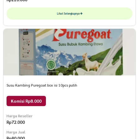
Lihat Selengkapnya
Susu Kambing Puregoat box isi 10pcs putih
Komisi Rp8.000
Harga Reseller
Rp
72.000
Harga Jual
Rp
80.000