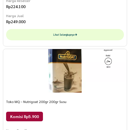
Harga Reseller
Rp
224.100
Harga Jual
Rp
249.000
Lihat Selengkapnya
Toko MQ – Nutrigoat 200gr 200gr Susu
Komisi Rp5.900