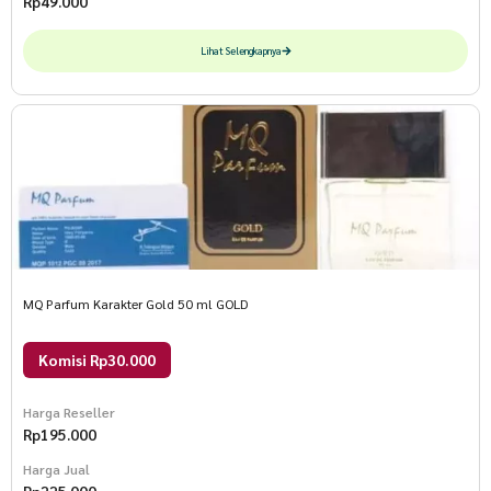
Rp
49.000
Lihat Selengkapnya
MQ Parfum Karakter Gold 50 ml GOLD
Komisi Rp30.000
Harga Reseller
Rp
195.000
Harga Jual
Rp
225.000