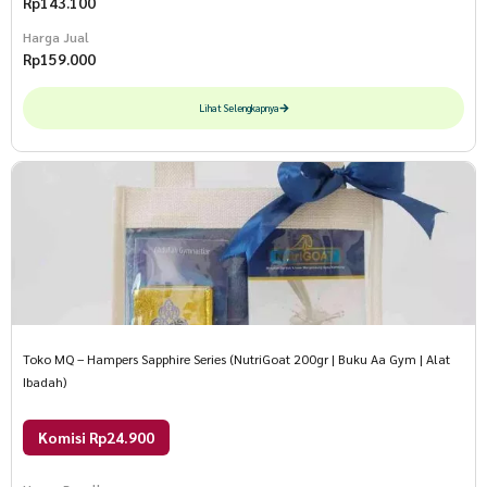
Rp
143.100
Harga Jual
Rp
159.000
Lihat Selengkapnya
Toko MQ – Hampers Sapphire Series (NutriGoat 200gr | Buku Aa Gym | Alat
Ibadah)
Komisi Rp24.900