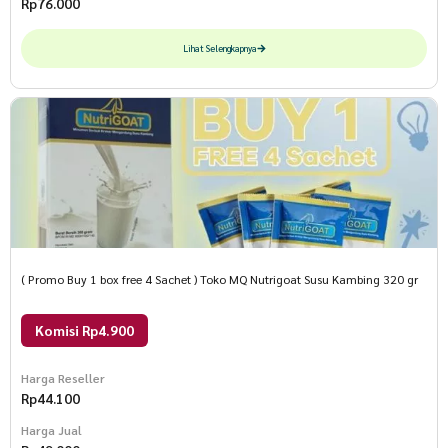
Rp
76.000
Lihat Selengkapnya
( Promo Buy 1 box free 4 Sachet ) Toko MQ Nutrigoat Susu Kambing 320 gr
Komisi Rp4.900
Harga Reseller
Rp
44.100
Harga Jual