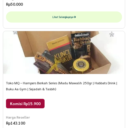
Rp
50.000
Lihat Selengkapnya
Toko MQ – Hampers Berkah Series (Madu Mawalih 250gr | Habbats Drink |
Buku Aa Gym | Sejadah & Tasbih)
Komisi Rp15.900
Harga Reseller
Rp
143.100