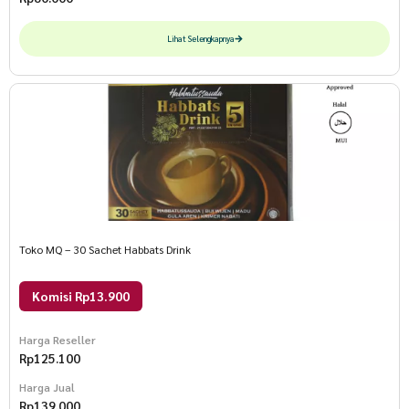
Lihat Selengkapnya
Toko MQ – 30 Sachet Habbats Drink
Komisi Rp13.900
Harga Reseller
Rp
125.100
Harga Jual
Rp
139.000