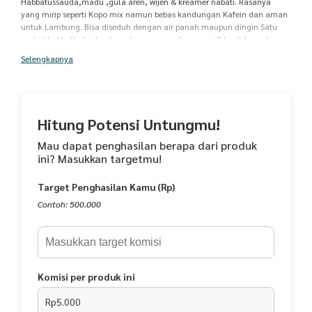
Habbatussauda,madu ,gula aren, wijen & kreamer nabati. Rasanya
yang mirip seperti Kopo mix namun bebas kandungan Kafein dan aman
untuk Lambung. Bisa diseduh dengan air panah maupun dingin Satu
sachet habbat's drink setara dengan mengkonsumsi 2 buah kapsul
habbatussauda Exp : 08 2022No. P-IRT 213327304315623
Selengkapnya
Hitung Potensi Untungmu!
Mau dapat penghasilan berapa dari produk
ini? Masukkan targetmu!
Target Penghasilan Kamu (Rp)
Contoh: 500.000
Komisi per produk ini
Rp5.000