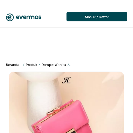
Masuk / Daftar
Beranda
/
Produk
/
Dompet Wanita
/
New Sunny Plus Wallet 150 Gr Hotpink 