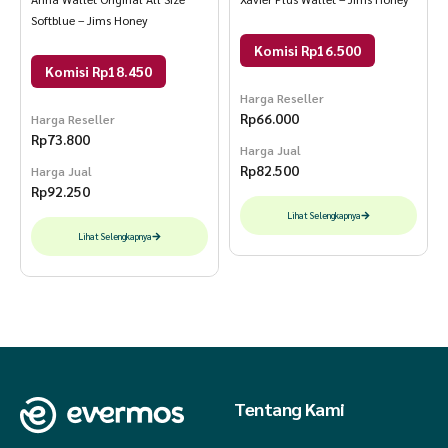
Softblue – Jims Honey
Komisi Rp16.500
Komisi Rp18.450
Harga Reseller
Rp
66.000
Harga Reseller
Rp
73.800
Harga Jual
Rp
82.500
Harga Jual
Rp
92.250
Lihat Selengkapnya
Lihat Selengkapnya
Tentang Kami