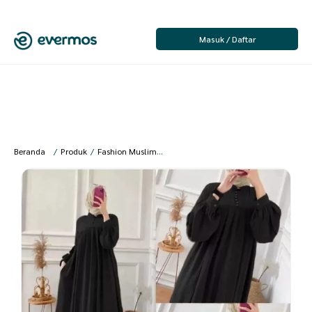
Masuk / Daftar
Beranda
/
Produk
/
Fashion Muslim
/
Dress Muslim Wanita
/
Gamis Wanita