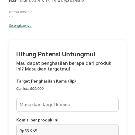
PAKET USAHA 20 PC S DIKIRIM WARNA RANDOM
warna tersedia :
hitam
putih
Selengkapnya
wardah
grenta
lavender
maron
peach
Hitung Potensi Untungmu!
milo
MURAH KARENA TANGAN PERTAMA DAN COCOK UNTUK DIJUAL KEMBALI
Mau dapat penghasilan berapa dari produk
ini? Masukkan targetmu!
NewwMukena traveling mikro
Bahan Katun Mikro Premium Grade A
Target Penghasilan Kamu (Rp)
Ready pilihan warna cantik
Berat mukena : 300gram
Contoh: 500.000
Paket : mukena (atasan+bawahan) + tas serut
Detail Ukuran
Panjang Atasan :
Depan : 110cm (kurleb)
Komisi per produk ini
Belakang : 120 cm (kurleb)
Rp53.965
Bawahan :