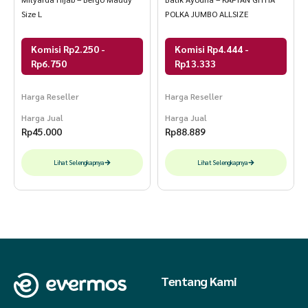
Size L
POLKA JUMBO ALLSIZE
Komisi Rp2.250 -
Komisi Rp4.444 -
Rp6.750
Rp13.333
Harga Reseller
Harga Reseller
Harga Jual
Harga Jual
Rp
45.000
Rp
88.889
Lihat Selengkapnya
Lihat Selengkapnya
Tentang Kami