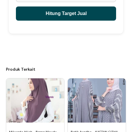
Panjang : 110cm
Lebar : 75 cm
UK TAS 22 x 27 cm
Hitung Target Jual
Instruksi Pencucian
- dapat menggunakan mesin cuci atau manual
- cuci secara terbalik
- jangan gunakan pemutih
- jemur hingga kering
Produk Terkait
Milyarda Hijab – Bergo Maudy
Batik Ayodha – KAFTAN GITHA