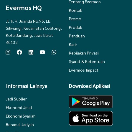
Tentang Evermos
Evermos HQ
XS = 90 cm - 128 cm - 54 cm
Kontak
S = 98 cm - 132 cm - 56 cm
Promo
Jl. Ir. H. Juanda No.95, Lb.
Produk
Siliwangi, Kecamatan Coblong,
M = 102 cm - 135 cm - 57 cm
Kota Bandung, Jawa Barat
Panduan
L = 106 cm - 138 cm - 58 cm
40132
Karir
XL = 110 cm - 140 cm - 59 cm
Kebijakan Privasi
XXL = 118 cm - 144 cm - 60 cm
Syarat & Ketentuan
Evermos Impact
3XL = 122 cm - 144 cm - 61 cm
Informasi Lainnya
Download Aplikasi
Jadi Suplier
- Detail Ukuran Gamis Anak : (LD- PB -PT)
Ekonomi Umat
0 = 60 cm - 63 cm - 30 cm
Ekonomi Syariah
Beramal Jariyah
2 = 64 cm - 74 cm - 32 cm