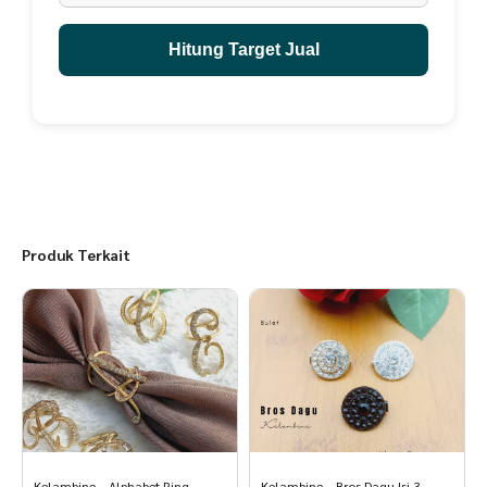
M = 104 cm - 74 cm - 26 cm - 60 cm
L = 108 cm - 76 cm - 26 cm - 60 cm
Hitung Target Jual
XL = 112 cm - 78 cm - 27 cm - 61 cm
XXL = 116 cm - 80 cm - 28 cm - 62 cm
3XL = 124 cm - 82 cm - 29 cm - 63 cm
Produk Terkait
- Detail Ukuran Koko Anak: (LD- PB - PT pdk - PT pjg)
0 = 62 cm - 38 cm - 12 cm - 28 cm
2 = 70 cm - 45 cm - 14 cm - 32 cm
4 = 74 cm - 50 cm - 16 cm - 36 cm
6 = 82 cm - 55 cm - 17 cm - 40 cm
8 = 88 cm - 60 cm - 19 cm - 45 cm
Kelambine – Alphabet Ring
Kelambine – Bros Dagu Isi 3