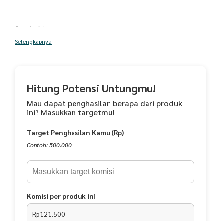
Qurrota Koko
Selengkapnya
-Material: Dobby Signature. Bertekstur
-Timbul Mewah
- Bukaan: Memiliki Hidden Button Bagian Depan
Hitung Potensi Untungmu!
- Jenis Lengan: Panjang Jenis Kerah : Shanghai
Mau dapat penghasilan berapa dari produk
ini? Masukkan targetmu!
- Kantong/Saku: Saku Samping Kanan dan Kiri
Target Penghasilan Kamu (Rp)
- Belakang Baju : Terdapat Belahan Pada Sisi Kanan dan Kiri (Pleat)
Contoh: 500.000
- Detail Ukuran Koko Ayah : (LD- PB - PT pdk - PT pjg)
Xs = 96 cm - 70 cm - 24 cm - 58 cm
Komisi per produk ini
S = 100 cm - 72 cm - 25 cm - 59 cm
Rp121.500