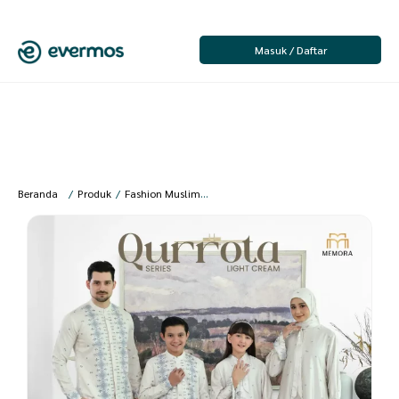
Masuk / Daftar
Beranda
/
Produk
/
Fashion Muslim
/
Fashion Dewasa Muslim
/
Seragam Kel