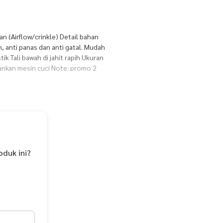
an (Airflow/crinkle) Detail bahan
n, anti panas dan anti gatal. Mudah
k Tali bawah di jahit rapih Ukuran
unkan mesin cuci Note: promo 2
ict sesuai gambar
oduk ini?