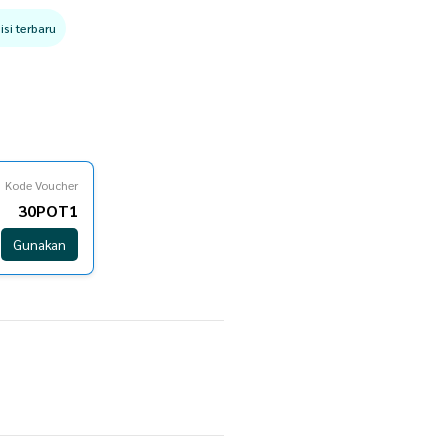
si terbaru
Kode Voucher
30POT1
Gunakan