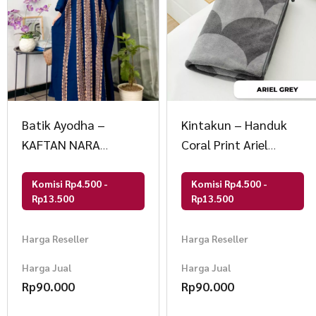
Batik Ayodha –
Kintakun – Handuk
KAFTAN NARA
Coral Print Ariel
ALLSIZE JUMBO
Microfiber LITE
Komisi Rp4.500 -
Komisi Rp4.500 -
Rp13.500
Rp13.500
Harga Reseller
Harga Reseller
Harga Jual
Harga Jual
Rp
90.000
Rp
90.000