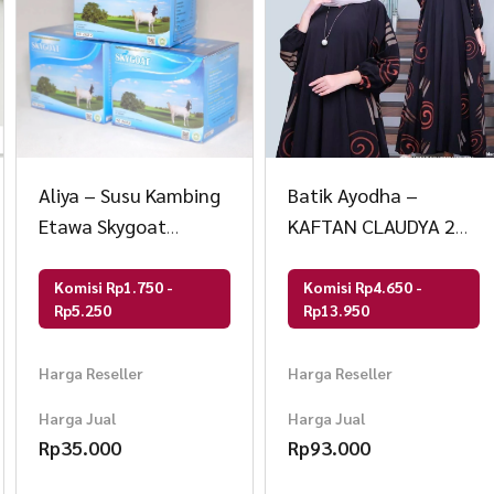
Aliya – Susu Kambing
Batik Ayodha –
Etawa Skygoat
KAFTAN CLAUDYA 2
Original
ALLSIZE JUMBO
Komisi Rp1.750 -
Komisi Rp4.650 -
Rp5.250
Rp13.950
Harga Reseller
Harga Reseller
Harga Jual
Harga Jual
Rp
35.000
Rp
93.000