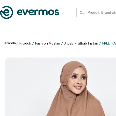
Search
for:
Beranda
/
Produk
/
Fashion Muslim
/
Jilbab
/
Jilbab Instan
/
FREE IKA