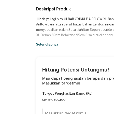
Deskripsi Produk
Jilbab yg lagi hits JILBAB CRINKLE AIRFLOW XL Bah
Airflow Lain jatuh Serat halus Bahan Lentur, ringa
menyesuaikan wajah Setail jahitan Sepan double sti
XL Depan 80cm Belakang 95cm Bisa dicuci pengg
gratis 1 dapat memilih warna yang berbeda real p
Selengkapnya
Hitung Potensi Untungmu!
Mau dapat penghasilan berapa dari pr
Masukkan targetmu!
Target Penghasilan Kamu (Rp)
Contoh: 500.000