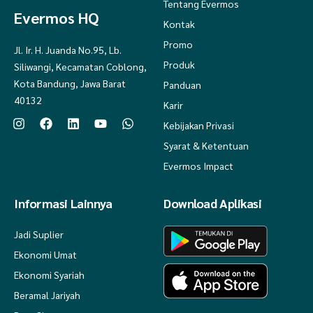
Tentang Evermos
Evermos HQ
9bln – 1.5th : 5 tetes
Kontak
1.5th – 6th : 7-10 tetes
Promo
Jl. Ir. H. Juanda No.95, Lb.
Produk
Siliwangi, Kecamatan Coblong,
7th -16th : 11-14 tetes
Kota Bandung, Jawa Barat
Panduan
.
40132
Karir
Operasional Toko :
Kebijakan Privasi
- Pengiriman Senin-Sabtu
Syarat & Ketentuan
Evermos Impact
.
#Suplemen #Nutrisi #Otak #NutrisiKesehatan #Kesehatan #Anak
Informasi Lainnya
Download Aplikasi
#penambahnafsumakan #nafsumakananak #nutrisianak
#vitaminotakanak #anakcerdas
Jadi Suplier
Ekonomi Umat
Ekonomi Syariah
Beramal Jariyah