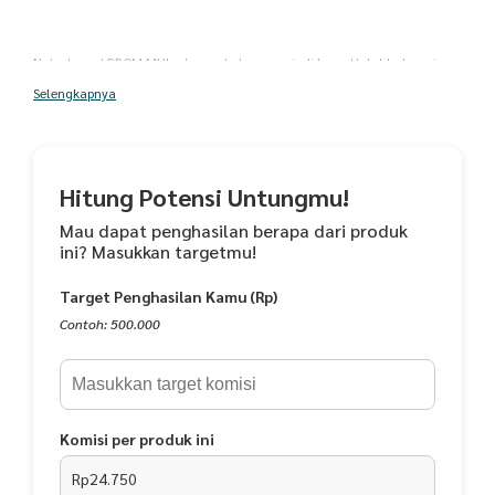
Note: Logo LPPOM MUI ada perubahan menjadi Logo Halal Indonesia
dan berada di belakang kemasan
Selengkapnya
.
GRATIS 13 EBOOK PERKEMBANGAN ANAK
Hitung Potensi Untungmu!
***dikirim melalui email
Mau dapat penghasilan berapa dari produk
.
ini? Masukkan targetmu!
GARANSI UANG KEMBALI 100% jika palsu
Target Penghasilan Kamu (Rp)
***sertakan video unboxing tanpa putus
Contoh: 500.000
.
GENEROS VITAMIN OTAK 1 Botol x @30 ml
Komisi per produk ini
.
Rp24.750
HALAL INDONESIA (ID33110000225671121)