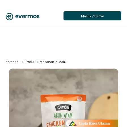
Masuk / Daftar
Beranda
/
Produk
/
Makanan
/
Makanan Siap Saji
/
Makanan Olahan Jadi
/