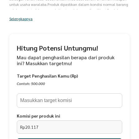
untuk usaha waralaba.Produk dipastikan dalam kondisi normal barang
selalu ready,jadi langsung beli saja yah kaa...... Spesifikasi Produk :
Berat Bubuk 1kg Kemasan Aluminium Foil Full Bubuk Mix dengan Gula
Selengkapnya
1kg bisa untuk 25-30 cup Bisa untuk minuman dingin dan panas Saran
Penyajian : 1. Siapkan 40 gram powder minuman (5 sendok makan) 2.
Campuran kedalam 120 ml air panas 3. Aduk hingga larut sempurna 4.
Siapkan segelas es batu 1 gelas 16 oz 5. Tuang kedalam gelas berisi es
batu 6. Siap disajikanMasa simpan 12 bulan
Hitung Potensi Untungmu!
Mau dapat penghasilan berapa dari produk
ini? Masukkan targetmu!
Target Penghasilan Kamu (Rp)
Contoh: 500.000
Komisi per produk ini
Rp20.117