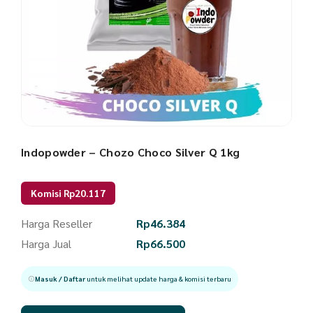
Indopowder – Chozo Choco Silver Q 1kg
Komisi Rp20.117
Harga Reseller
Rp
46.384
Harga Jual
Rp
66.500
Masuk / Daftar
untuk melihat update harga & komisi terbaru