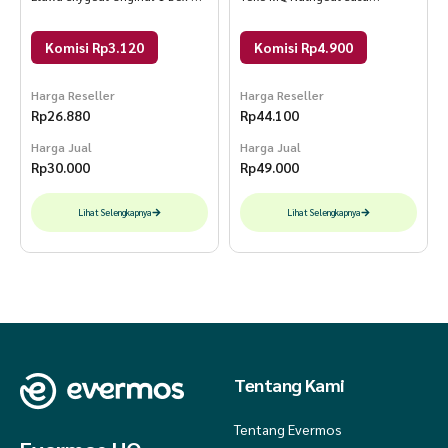
Sachet Box
Kambing 320 gr
Komisi Rp3.120
Komisi Rp4.900
Harga Reseller
Harga Reseller
Rp
26.880
Rp
44.100
Harga Jual
Harga Jual
Rp
30.000
Rp
49.000
Lihat Selengkapnya
Lihat Selengkapnya
Tentang Kami
Tentang Evermos