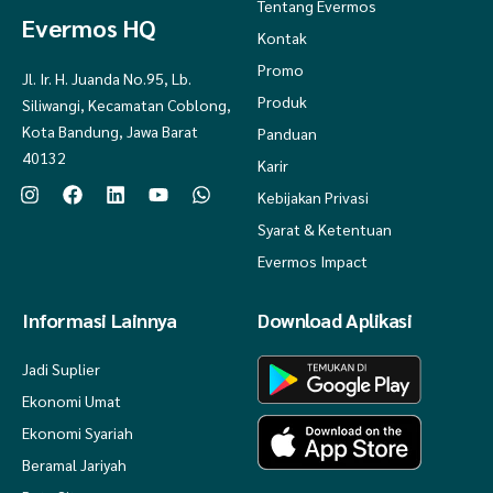
Tentang Evermos
Pesanan sebelum jam 14.00 WIB diproses di hari yang sama; setelah
Evermos HQ
jam 14.00 WIB, diproses keesokan harinya.
Kontak
Promo
Jl. Ir. H. Juanda No.95, Lb.
Produk
Siliwangi, Kecamatan Coblong,
Kota Bandung, Jawa Barat
Panduan
40132
Karir
Kebijakan Privasi
Syarat & Ketentuan
Evermos Impact
Informasi Lainnya
Download Aplikasi
Jadi Suplier
Ekonomi Umat
Ekonomi Syariah
Beramal Jariyah