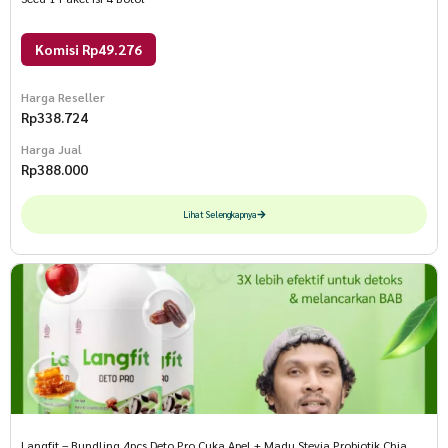
Komisi Rp49.276
Harga Reseller
Rp
338.724
Harga Jual
Rp
388.000
Lihat Selengkapnya
Langfit – Bundling 4pcs Deto Pro Cuka Apel + Madu Stevia Probiotik Chia