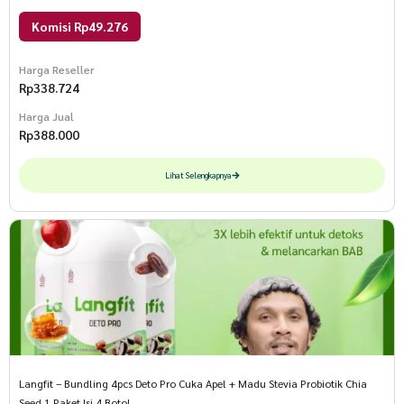
Komisi Rp49.276
Harga Reseller
Rp
338.724
Harga Jual
Rp
388.000
Lihat Selengkapnya
Langfit – Bundling 4pcs Deto Pro Cuka Apel + Madu Stevia Probiotik Chia
Seed 1 Paket Isi 4 Botol