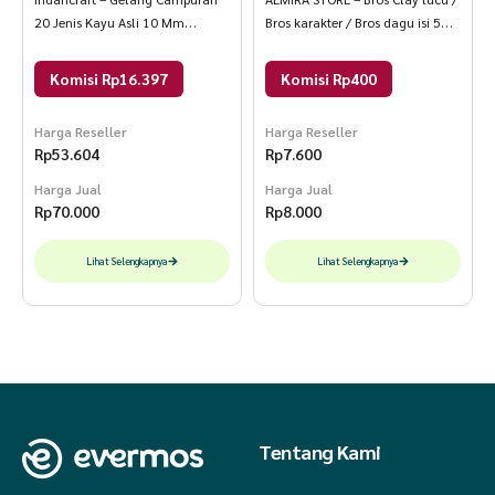
20 Jenis Kayu Asli 10 Mm
Bros karakter / Bros dagu isi 5
Natural 18 Cm Multiwarna Bulat
Karakter
Komisi Rp16.397
Komisi Rp400
Harga Reseller
Harga Reseller
Rp
53.604
Rp
7.600
Harga Jual
Harga Jual
Rp
70.000
Rp
8.000
Lihat Selengkapnya
Lihat Selengkapnya
Tentang Kami