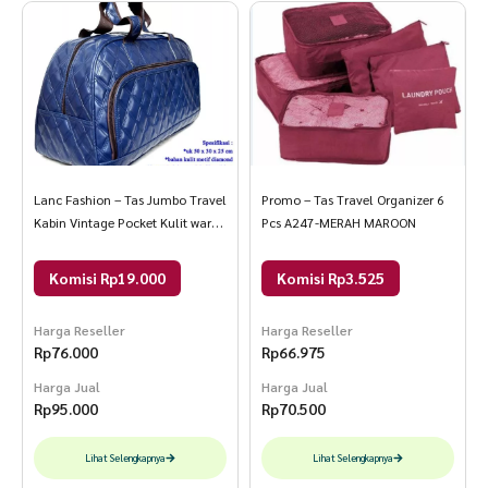
Lanc Fashion – Tas Jumbo Travel
Promo – Tas Travel Organizer 6
Kabin Vintage Pocket Kulit warna
Pcs A247-MERAH MAROON
navy diamond
Komisi Rp19.000
Komisi Rp3.525
Harga Reseller
Harga Reseller
Rp
76.000
Rp
66.975
Harga Jual
Harga Jual
Rp
95.000
Rp
70.500
Lihat Selengkapnya
Lihat Selengkapnya