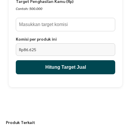
Target Penghasilan Kamu (Rp)
mempengaruhi tampilan warna pada hasil foto.- Ukuran setiap cutting
bisa sedikit berbeda kurang lebih 1cm dari perhitungan size dikarenakan
Contoh: 500.000
adanya proses jahit.- Untuk perawatan, cukup bersihkan dengan sikat
halus, tidak perlu terlalu keras. Karena bahan premium yang mudah
dibersihkan dan cepat kering.Kelambine#bagin #baginbykelambine
#specialedition #totebag #tophandlebag #womanbags #taswanita
#pouchpremium #handbag #slingbag #largebag #taswanitacantik
Komisi per produk ini
#taswanitaestetik #travelbag
Rp86.625
Hitung Target Jual
Produk Terkait