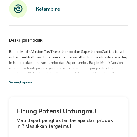
Kelambine
Deskripsi Produk
Bag In Mudik Version Tas Travel Jumbo dan Super JumboCari tas travel
untuk mudik ?Khawatir bahan cepat rusak ?Bag In adalah solusinya.Bag
In hadir dalam ukuran Jumbo dan Super Jumbo. Bag In Mudik Version
menjadi sebuah produk yang dapat bersaing dengan produk tas
sejenisnya. Di desain minimalis, namun tetap sesuai fungsinya.Bahan :
Blinds Textile.Karakteristik : Kaku, namun detail seratnya unik dan
Selengkapnya
cantik.Mudah dibersihkan dan cepat kering.Detail Tas :- Bahan Blinds,
kaku dan unik- Menggunakan resleting.- Label Hangtag- Free
DustbagKelebihan produk :- Cocok digunakan sebagai tas travel/mudik
yang awet- Bahan Premium Quality, kaku, kuat, elegan- Jahitan rapi-
Mudah dibersihkan, cukup sikat sedikit dan diangin anginkan- Tidak
Hitung Potensi Untungmu!
luntur- Mampu menampung banyak bawaanBerat Tas :Mudik Version =
700 grSize Produk :- JumboPanjang = 40 cmLebar = 18 cmTinggi = 40
Mau dapat penghasilan berapa dari produk
cmHolder = 26 cm- Super JumboPanjang = 50 cmLebar = 21 cmTinggi =
ini? Masukkan targetmu!
38 cmHolder = 26 cmDISCLAIMER- Hasil pencahayaan pada saat
pemotretan serta resolusi kamera ataupun hp yang digunakan dapat