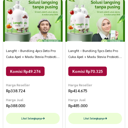
Langfit – Bundling 4pcs Deto Pro
Langfit – Bundling 5pcs Deto Pro
Cuka Apel + Madu Stevia Probiotik
Cuka Apel + Madu Stevia Probiotik
Chia Seed 1 Paket Isi 4 Botol
Chia Seed 1 paket Isi 5 Botol
Komisi Rp49.276
Komisi Rp70.325
Harga Reseller
Harga Reseller
Rp
338.724
Rp
414.675
Harga Jual
Harga Jual
Rp
388.000
Rp
485.000
Lihat Selengkapnya
Lihat Selengkapnya