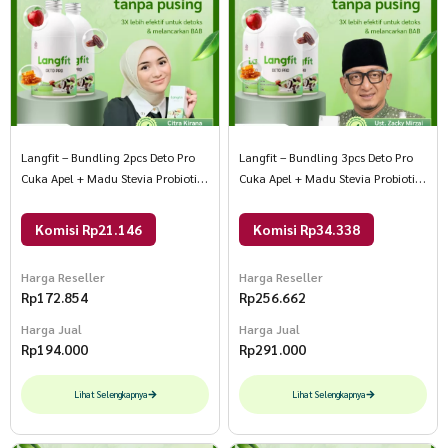
Langfit – Bundling 2pcs Deto Pro
Langfit – Bundling 3pcs Deto Pro
Cuka Apel + Madu Stevia Probiotik
Cuka Apel + Madu Stevia Probiotik
Chia Seed 1 Paket Isi 2 Botol
Chia Seed 1 Paket Isi 3 Botol
Komisi Rp21.146
Komisi Rp34.338
Harga Reseller
Harga Reseller
Rp
172.854
Rp
256.662
Harga Jual
Harga Jual
Rp
194.000
Rp
291.000
Lihat Selengkapnya
Lihat Selengkapnya