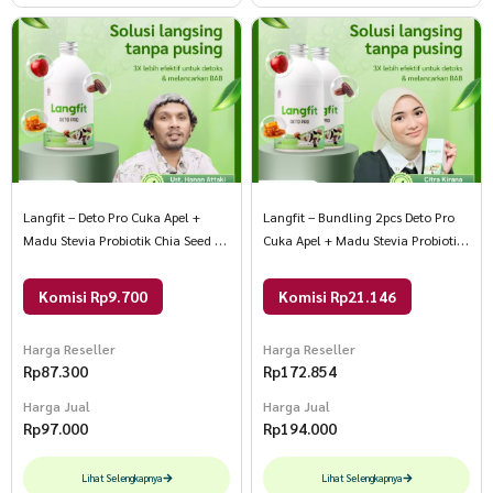
Langfit – Deto Pro Cuka Apel +
Langfit – Bundling 2pcs Deto Pro
Madu Stevia Probiotik Chia Seed 1
Cuka Apel + Madu Stevia Probiotik
Botol
Chia Seed 1 Paket Isi 2 Botol
Komisi Rp9.700
Komisi Rp21.146
Harga Reseller
Harga Reseller
Rp
87.300
Rp
172.854
Harga Jual
Harga Jual
Rp
97.000
Rp
194.000
Lihat Selengkapnya
Lihat Selengkapnya