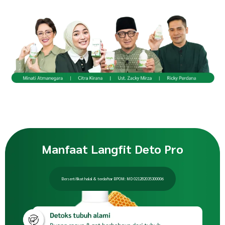
Manfaat Langfit Deto Pro
Bersertifikat halal & terdaftar BPOM: MD 021282035300006