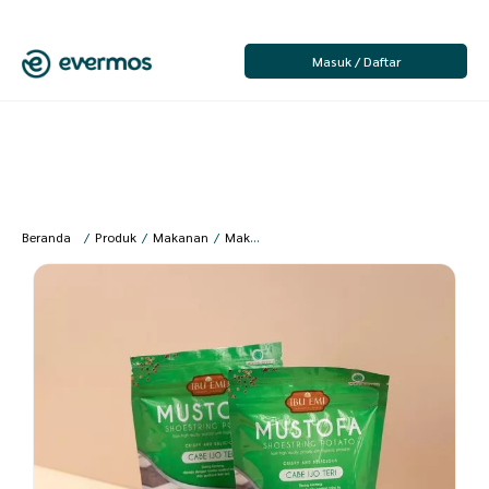
Masuk / Daftar
Beranda
/
Produk
/
Makanan
/
Makanan Siap Saji
/
Makanan Olahan Jadi
/