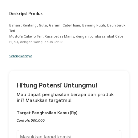
Deskripsi Produk
Bahan : Kentang, Gula, Garam, Cabe Hijau, Bawang Putih, Daun Jeruk,
Teri
Mustofa Cabeijo Teri, Rasa pedas Manis, dengan bumbu sambal Cabe
Hijau, dengan wangi daun Jeruk.
No. halal : 01331207470718
Selengkapnya
No. PIRT : 5.15.3207.02.0824-25
No. BPOM : BPOM RI MD 062888000100233
Expired Produk 16 Bulan sejak tanggal dikirim dan baiknya dikonsumsi
dalam 1 tahun sejak barang diterima.
Hitung Potensi Untungmu!
Mau dapat penghasilan berapa dari produk
ini? Masukkan targetmu!
Target Penghasilan Kamu (Rp)
Contoh: 500.000